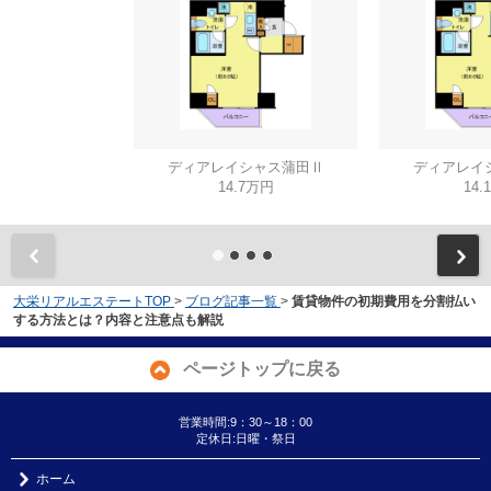
ディアレイシャス蒲田Ⅱ
ディアレイ
14.7万円
14.
大栄リアルエステートTOP
>
ブログ記事一覧
>
賃貸物件の初期費用を分割払い
する方法とは？内容と注意点も解説
ページトップに戻る
営業時間:9：30～18：00
定休日:日曜・祭日
ホーム