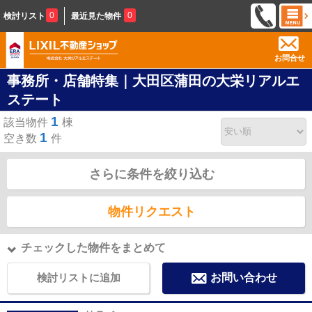
0
0
検討リスト
最近見た物件
お問合せ
事務所・店舗特集｜大田区蒲田の大栄リアルエ
ステート
1
該当物件
棟
1
空き数
件
さらに条件を絞り込む
物件リクエスト
チェックした物件をまとめて
検討リストに追加
お問い合わせ