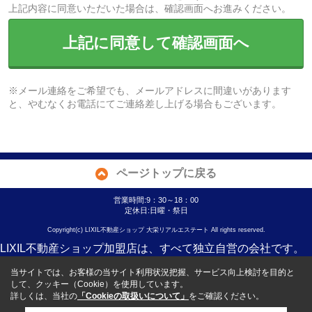
上記内容に同意いただいた場合は、確認画面へお進みください。
上記に同意して確認画面へ
※メール連絡をご希望でも、メールアドレスに間違いがあります
と、やむなくお電話にてご連絡差し上げる場合もございます。
ページトップに戻る
営業時間:9：30～18：00
定休日:日曜・祭日
Copyright(c) LIXIL不動産ショップ 大栄リアルエステート All rights reserved.
LIXIL不動産ショップ加盟店は、すべて独立自営の会社です。
当サイトでは、お客様の当サイト利用状況把握、サービス向上検討を目的と
して、クッキー（Cookie）を使用しています。
詳しくは、当社の
「Cookieの取扱いについて」
をご確認ください。