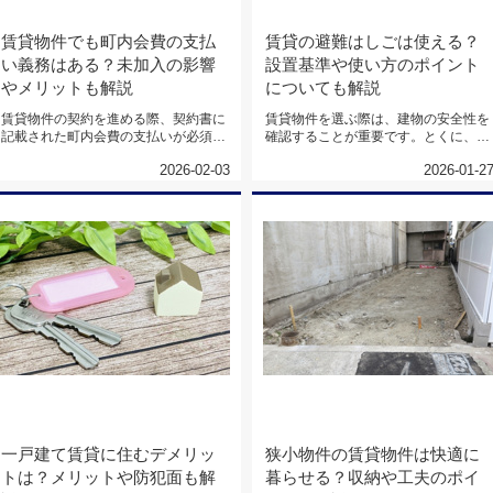
賃貸物件でも町内会費の支払
賃貸の避難はしごは使える？
い義務はある？未加入の影響
設置基準や使い方のポイント
やメリットも解説
についても解説
賃貸物件の契約を進める際、契約書に
賃貸物件を選ぶ際は、建物の安全性を
記載された町内会費の支払いが必須な
確認することが重要です。とくに、火
のかどうか、疑問に感じる方は多い...
災などの緊急時に命を守る「避難は...
2026-02-03
2026-01-2
一戸建て賃貸に住むデメリッ
狭小物件の賃貸物件は快適に
トは？メリットや防犯面も解
暮らせる？収納や工夫のポイ