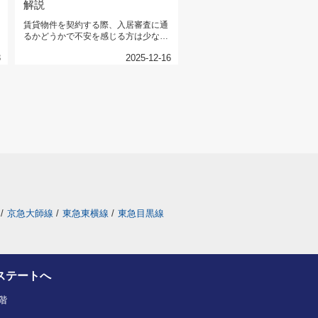
解説
賃貸物件を契約する際、入居審査に通
るかどうかで不安を感じる方は少なく
ありません。しかし、親族や友人の...
3
2025-12-16
/
京急大師線
/
東急東横線
/
東急目黒線
ステートへ
階