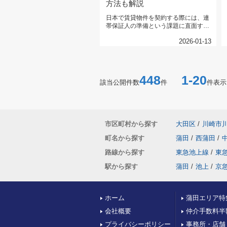
方法も解説
日本で賃貸物件を契約する際には、連
帯保証人の準備という課題に直面する
ことがあります。とくに、日本に身...
2026-01-13
448
1-20
該当公開件数
件
件表示
市区町村から探す
大田区
/
川崎市
町名から探す
蒲田
/
西蒲田
/
路線から探す
東急池上線
/
東
駅から探す
蒲田
/
池上
/
京
ホーム
蒲田エリア特
会社概要
仲介手数料半
プライバシーポリシー
事務所・店舗