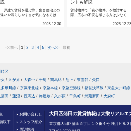
説
ントも解説
一戸建て賃貸を選ぶ際、集合住宅との
賃貸物件で「狭小物件」を検討する
違いや暮らしやすさが気になる方は少
際、広さの不安を感じる方は少なくあ
なくありません。とくに、騒音の少...
りません。しかし、工夫次第で限ら
2025-12-30
2025-12-2
れ...
<<前へ
1
2
3
4
5
次へ>>
最初
川崎区
中央
/
久が原
/
大森中
/
千鳥
/
南馬込
/
池上
/
東雪谷
/
矢口
急多摩川線
/
京浜東北線
/
京急本線
/
京急空港線
/
都営浅草線
/
東急大井町線
急蒲田
/
蓮沼
/
西馬込
/
梅屋敷
/
久が原
/
千鳥町
/
武蔵新田
/
大森町
大田区蒲田の賃貸情報は大栄リアルエ
集
お問い合わせ
額以下
スタッフ紹介
東京都大田区蒲田５丁目１０番４号 桂月ビル３
周辺施設