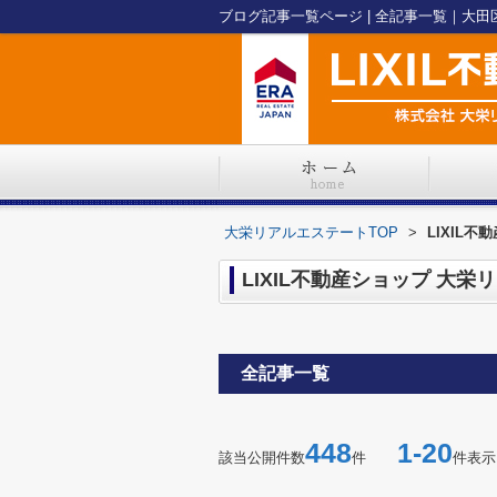
ブログ記事一覧ページ | 全記事一覧｜大
大栄リアルエステートTOP
>
LIXIL
LIXIL不動産ショップ 大
全記事一覧
448
1-20
該当公開件数
件
件表示