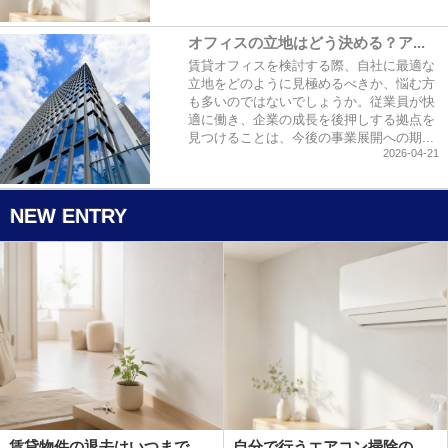
オフィスの立地はどう決める？ア...
賃貸オフィスを検討する際、自社に最適な
立地をどのように見極めるべきか、悩む方
も多いのではないでしょうか。従業員が快
適に働き、企業の成長を後押しする拠点を
見つけることは、今後の事業展開への期...
2026-04-21
NEW ENTRY
賃貸物件の退去はいつまで...
自分で行うエアコン掃除の...