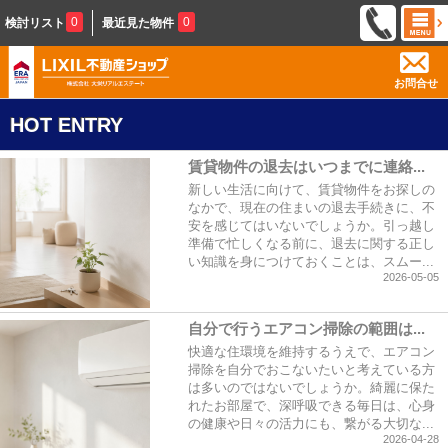
0
0
検討リスト
最近見た物件
お問合せ
HOT ENTRY
賃貸物件の退去はいつまでに連絡...
新しい生活に向けて、賃貸物件をお探しの
なかで、現在の住まいの退去手続きに、不
安を感じてはいないでしょうか。引っ越し
準備で忙しくなる前に、退去に関する正し
い知識を身につけておくことは、スムー...
2026-05-05
自分で行うエアコン掃除の範囲は...
快適な住環境を維持するうえで、エアコン
掃除を自分でおこないたいと考えている方
は多いのではないでしょうか。綺麗に保た
れたお部屋で、深呼吸できる毎日は、心身
の健康や日々の活力にも、繋がる大切な...
2026-04-28