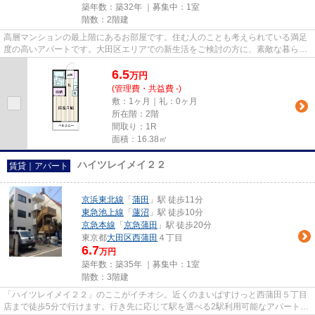
築年数：築32年 ｜募集中：
1室
階数：2階建
高層マンションの最上階にあるお部屋です。住む人のことも考えられている満足
度の高いアパートです。大田区エリアでの新生活をご検討の方に、素敵な暮らし
を当社のスタッフが全力でサ...
6.5
万
円
(管理費・共益費 -)
敷：1ヶ月｜礼：0ヶ月
所在階：2階
間取り：1R
面積：16.38㎡
ハイツレイメイ２２
賃貸｜アパート
京浜東北線
「
蒲田
」駅 徒歩11分
東急池上線
「
蓮沼
」駅 徒歩10分
京急本線
「
京急蒲田
」駅 徒歩20分
東京都
大田区
西蒲田
４丁目
6.7
万円
築年数：築35年 ｜募集中：
1室
階数：3階建
「ハイツレイメイ２２」のここがイチオシ。近くのまいばすけっと西蒲田５丁目
店まで徒歩5分で行けます。行き先に応じて駅を選べる2駅利用可能なアパートで