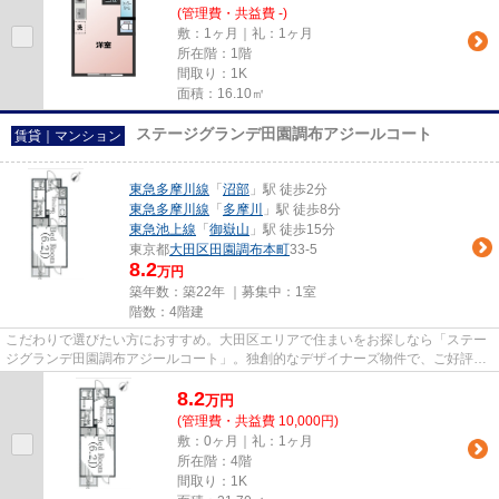
(管理費・共益費 -)
敷：1ヶ月｜礼：1ヶ月
所在階：1階
間取り：1K
面積：16.10㎡
ステージグランデ田園調布アジールコート
賃貸｜マンション
東急多摩川線
「
沼部
」駅 徒歩2分
東急多摩川線
「
多摩川
」駅 徒歩8分
東急池上線
「
御嶽山
」駅 徒歩15分
東京都
大田区
田園調布本町
33-5
8.2
万円
築年数：築22年 ｜募集中：
1室
階数：4階建
こだわりで選びたい方におすすめ。大田区エリアで住まいをお探しなら「ステー
ジグランデ田園調布アジールコート」。独創的なデザイナーズ物件で、ご好評い
ただいています。こちらの物...
8.2
万
円
(管理費・共益費 10,000円)
敷：0ヶ月｜礼：1ヶ月
所在階：4階
間取り：1K