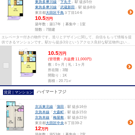
東急多摩川線
「
下丸子
」駅 徒歩5分
東急多摩川線
「
武蔵新田
」駅 徒歩8分
東京都
大田区
千鳥
３丁目14-6
10.5
万円
築年数：築17年 ｜募集中：
1室
階数：7階建
エレベーター付きの物件です。造りとデザインに関して、自信をもって情報を提
供できるマンションです。駅から徒歩3分というアクセス良好な駅近物件はいか
がですか。大田区でのお住まい...
10.5
万
円
(管理費・共益費 11,000円)
敷：0ヶ月｜礼：1ヶ月
所在階：3階
間取り：1K
面積：20.71㎡
ハイマートフジ
賃貸｜マンション
京浜東北線
「
蒲田
」駅 徒歩16分
京急本線
「
大森町
」駅 徒歩15分
京急本線
「
梅屋敷
」駅 徒歩22分
東京都
大田区
中央
８丁目39-2
12
万円
築年数：築53年 ｜募集中：
2室