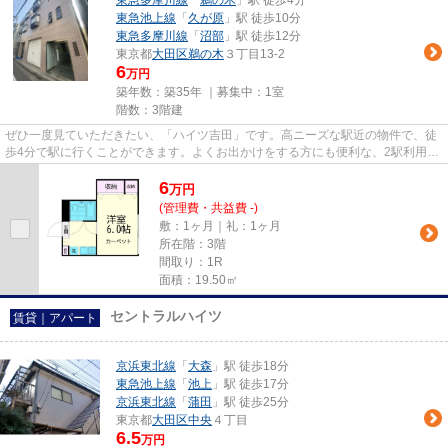
東急多摩川線
「
鵜の木
」駅 徒歩4分
東急池上線
「
久が原
」駅 徒歩10分
東急多摩川線
「
沼部
」駅 徒歩12分
東京都
大田区
鵜の木
３丁目13-2
6
万円
築年数：築35年 ｜募集中：
1室
階数：3階建
ぜひ一度見ていただきたい、「ハイツ吉田」です。高ニーズな駅近の物件で、徒
歩4分で駅に行くことができます。よくお出かけをする方にも便利な、2駅利用可
能な物件です。上階からの騒...
6
万
円
(管理費・共益費 -)
敷：1ヶ月｜礼：1ヶ月
所在階：3階
間取り：1R
面積：19.50㎡
セントラルハイツ
賃貸｜アパート
京浜東北線
「
大森
」駅 徒歩18分
東急池上線
「
池上
」駅 徒歩17分
京浜東北線
「
蒲田
」駅 徒歩25分
東京都
大田区
中央
４丁目
6.5
万円