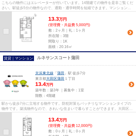
こちらの物件にはエレベーターが付いています。14階建ての物件を是非ご覧くだ
さい。駅徒歩5分の物件なので、通勤・通学時間を短縮できます。マンションタ
イプのお部屋です。私達大栄リ...
13.3
万
円
(管理費・共益費 5,000円)
敷：2ヶ月｜礼：1ヶ月
所在階：3階
間取り：1K
面積：20.16㎡
ルネサンスコート蒲田
賃貸｜マンション
京浜東北線
「
蒲田
」駅 徒歩7分
東京都
大田区
蒲田
１丁目
13.4
万円
築年数：築3年 ｜募集中：
1室
階数：4階建
駅から徒歩7分に立地する物件です。防犯対策もバッチリなマンションタイプの
物件です。築浅物件なので、きれいな住まいで暮らすことができます。大田区に
お引っ越しが決まったら、住ま...
13.4
万
円
(管理費・共益費 12,000円)
敷：0ヶ月｜礼：0ヶ月