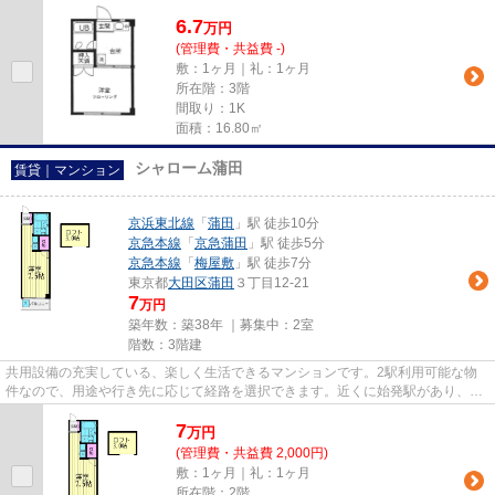
す。最上階のアパートです。...
6.7
万
円
(管理費・共益費 -)
敷：1ヶ月｜礼：1ヶ月
所在階：3階
間取り：1K
面積：16.80㎡
シャローム蒲田
賃貸｜マンション
京浜東北線
「
蒲田
」駅 徒歩10分
京急本線
「
京急蒲田
」駅 徒歩5分
京急本線
「
梅屋敷
」駅 徒歩7分
東京都
大田区
蒲田
３丁目12-21
7
万円
築年数：築38年 ｜募集中：
2室
階数：3階建
共用設備の充実している、楽しく生活できるマンションです。2駅利用可能な物
件なので、用途や行き先に応じて経路を選択できます。近くに始発駅があり、通
勤時でも電車に座りやすいです...
7
万
円
(管理費・共益費 2,000円)
敷：1ヶ月｜礼：1ヶ月
所在階：2階