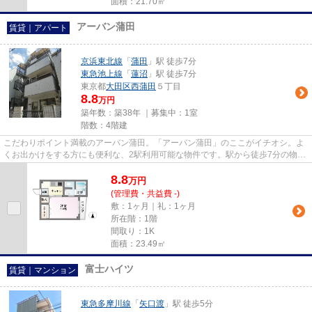
面積：21.70㎡
アーバン蒲田
賃貸｜アパート
京浜東北線
「
蒲田
」駅 徒歩7分
東急池上線
「
蓮沼
」駅 徒歩7分
東京都
大田区
西蒲田
５丁目
8.8
万円
築年数：築38年 ｜募集中：
1室
階数：4階建
こだわりポイント満載のアーバン蒲田。「アーバン蒲田」のここがイチオシ。よ
くお出かけをする方にも便利な、2駅利用可能な物件です。駅から徒歩7分の物件
で、電車での通勤にも便利な...
8.8
万
円
(管理費・共益費 -)
敷：1ヶ月｜礼：1ヶ月
所在階：1階
間取り：1K
面積：23.49㎡
富士ハイツ
賃貸｜マンション
東急多摩川線
「
矢口渡
」駅 徒歩5分