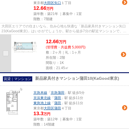
東京都
大田区
矢口
１丁目
12.66
万円
築年数：築21年 ｜募集中：
1室
階数：7階建
大田区エリアでの住まいなら、住み心地も快適な「新品家具付きマンション矢口
23(KaGood東京)」はいかがでしょうか。駅から徒歩7分の駅近マンションで、快
適に通勤や通学をすることがで...
12.66
万
円
(管理費・共益費 5,000円)
敷：2ヶ月｜礼：1ヶ月
所在階：2階
間取り：1K
面積：21.45㎡
新品家具付きマンション蒲田10(KaGood東京)
賃貸｜マンション
京急本線
「
京急蒲田
」駅 徒歩5分
京浜東北線
「
蒲田
」駅 徒歩11分
東急池上線
「
蒲田
」駅 徒歩11分
東京都
大田区
蒲田
４丁目
13.3
万円
築年数：築12年 ｜募集中：
1室
階数：14階建