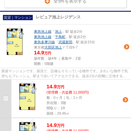
全9件を表示する
レピュア池上レジデンス
賃貸｜マンション
東急池上線
「
池上
」駅 徒歩2分
東急池上線
「
千鳥町
」駅 徒歩2分
東急多摩川線
「
武蔵新田
」駅 徒歩15分
東京都
大田区
池上
７丁目6-7
14.9
万円
築年数：築4年 ｜募集中：
2室
階数：5階建
新築マンションです。築浅で、設備もそろっている物件です。きれいな物件で気
持ちもフレッシュ。駅まで歩いてアクセスできる、徒歩2分の距離に立地する物
件です。池上周辺にある物件の...
14.9
万
円
(管理費・共益費 11,000円)
敷：0ヶ月｜礼：1ヶ月
所在階：3階
間取り：1R
面積：29.46㎡
14.9
万
円