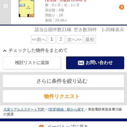
(管理費・共益費 11,000円)
敷：0ヶ月｜礼：1ヶ月
所在階：4階
間取り：1R
面積：29.46㎡
該当公開件数
21
棟 空き数
39
件
1-20
棟表示
1
2
<<前へ
次へ>>
最初
チェックした物件をまとめて
検討リストに追加
お問い合わせ
さらに条件を絞り込む
物件リクエスト
大栄リアルエステートTOP
>
(賃貸)路線・駅から探す
>
東急電鉄東急多摩川線
の賃貸
ページトップに戻る