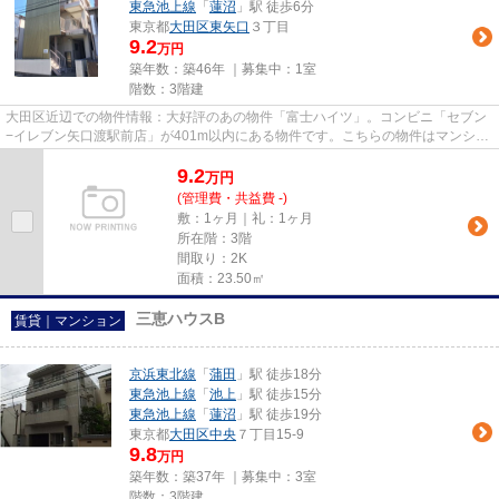
東急池上線
「
蓮沼
」駅 徒歩6分
東京都
大田区
東矢口
３丁目
9.2
万円
築年数：築46年 ｜募集中：
1室
階数：3階建
大田区近辺での物件情報：大好評のあの物件「富士ハイツ」。コンビニ「セブン
−イレブン矢口渡駅前店」が401m以内にある物件です。こちらの物件はマンショ
ンです。徒歩5分に駅がある物...
9.2
万
円
(管理費・共益費 -)
敷：1ヶ月｜礼：1ヶ月
所在階：3階
間取り：2K
面積：23.50㎡
三恵ハウスB
賃貸｜マンション
京浜東北線
「
蒲田
」駅 徒歩18分
東急池上線
「
池上
」駅 徒歩15分
東急池上線
「
蓮沼
」駅 徒歩19分
東京都
大田区
中央
７丁目15-9
9.8
万円
築年数：築37年 ｜募集中：
3室
階数：3階建