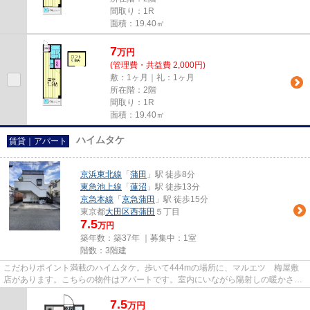
間取り：1R
面積：19.40㎡
7
万
円
(管理費・共益費 2,000円)
敷：1ヶ月｜礼：1ヶ月
所在階：2階
間取り：1R
面積：19.40㎡
ハイムタケ
賃貸｜アパート
京浜東北線
「
蒲田
」駅 徒歩8分
東急池上線
「
蓮沼
」駅 徒歩13分
京急本線
「
京急蒲田
」駅 徒歩15分
東京都
大田区
西蒲田
５丁目
7.5
万円
築年数：築37年 ｜募集中：
1室
階数：3階建
こだわりポイント満載のハイムタケ。歩いて444mの場所に、マルエツ 梅屋敷
店があります。こちらの物件はアパートです。室内にいながら陽射しの暖かさを
感じられる、魅力的な物件です...
7.5
万
円