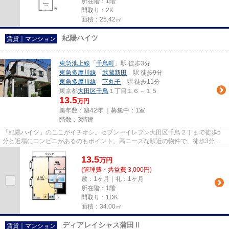
所在階：1階
間取り：2K
面積：25.42㎡
紀陽ハイツ
賃貸｜マンション
東急池上線
「
千鳥町
」駅 徒歩3分
東急多摩川線
「
武蔵新田
」駅 徒歩9分
東急多摩川線
「
下丸子
」駅 徒歩11分
東京都
大田区
千鳥
１丁目１６－１５
13.5
万円
築年数：築42年 ｜募集中：
1室
階数：3階建
「紀陽ハイツ」のここがイチオシ。セブンーイレブン大田区千鳥２丁まで徒歩5
分と近場にコンビニがあるのもポイント。高ニーズな駅近の物件で、徒歩3分で
駅に行くことができます。眺望...
13.5
万
円
(管理費・共益費 3,000円)
敷：1ヶ月｜礼：1ヶ月
所在階：1階
間取り：1DK
面積：34.00㎡
ディアレイシャス蒲田Ⅱ
賃貸｜マンション