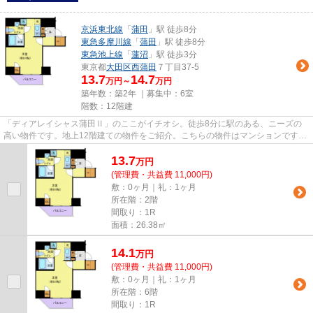
京浜東北線
「
蒲田
」駅 徒歩8分
東急多摩川線
「
蒲田
」駅 徒歩8分
東急池上線
「
蓮沼
」駅 徒歩3分
東京都
大田区
西蒲田
７丁目37-5
13.7
14.7
万円～
万円
築年数：築2年 ｜募集中：
6室
階数：12階建
「ディアレイシャス蒲田Ⅱ」のここがイチオシ。徒歩8分に駅のある、ニーズの
高い物件です。地上12階建ての物件をご紹介。こちらの物件はマンションです。
物件探しのご依頼は03-3733-044...
13.7
万
円
(管理費・共益費 11,000円)
敷：0ヶ月｜礼：1ヶ月
所在階：2階
間取り：1R
面積：26.38㎡
14.1
万
円
(管理費・共益費 11,000円)
敷：0ヶ月｜礼：1ヶ月
所在階：6階
間取り：1R