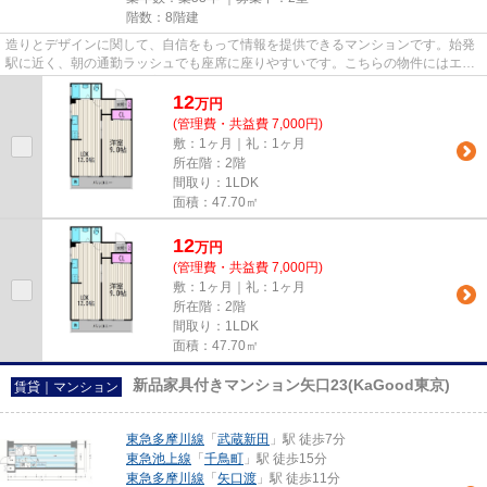
階数：8階建
造りとデザインに関して、自信をもって情報を提供できるマンションです。始発
駅に近く、朝の通勤ラッシュでも座席に座りやすいです。こちらの物件にはエレ
ベーターがあります。自宅か...
12
万
円
(管理費・共益費 7,000円)
敷：1ヶ月｜礼：1ヶ月
所在階：2階
間取り：1LDK
面積：47.70㎡
12
万
円
(管理費・共益費 7,000円)
敷：1ヶ月｜礼：1ヶ月
所在階：2階
間取り：1LDK
面積：47.70㎡
新品家具付きマンション矢口23(KaGood東京)
賃貸｜マンション
東急多摩川線
「
武蔵新田
」駅 徒歩7分
東急池上線
「
千鳥町
」駅 徒歩15分
東急多摩川線
「
矢口渡
」駅 徒歩11分