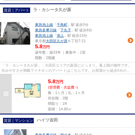
ラ・カシータ久が原
賃貸｜アパート
東急池上線
「
千鳥町
」駅 徒歩5分
東急多摩川線
「
下丸子
」駅 徒歩8分
東急池上線
「
池上
」駅 徒歩13分
東京都
大田区
久が原
６丁目7-21
5.8
万円
築年数：築33年 ｜募集中：
1室
階数：2階建
「ラ・カシータ久が原」：大田区エリアの新居にピッタリ。最上階の物件です。
住みやすさが満載でイチオシのアパートはこちらです。お部屋から徒歩5分の場
所に駅が位置するので、毎日の...
5.8
万
円
(管理費・共益費 -)
敷：1ヶ月｜礼：1ヶ月
所在階：2階
間取り：1R
面積：14.80㎡
ハイツ吉田
賃貸｜マンション