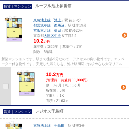
ルーブル池上参番館
賃貸｜マンション
東急池上線
「
池上
」駅 徒歩9分
都営浅草線
「
西馬込
」駅 徒歩19分
京浜東北線
「
蒲田
」駅 徒歩20分
東京都
大田区
中央
８丁目2-5
10.2
万円
築年数：築25年 ｜募集中：
1室
階数：8階建
新築マンションです。駅まで徒歩9分なので、アクセスの良い物件です。エレベ
ーター付き物件です。安定した暮らしを、池上駅周辺でお求めなら大栄リアルエ
ステートまで。こだわりの条件...
10.2
万
円
(管理費・共益費 11,000円)
敷：0ヶ月｜礼：1ヶ月
所在階：5階
間取り：1K
面積：21.63㎡
レジオス千鳥町
賃貸｜マンション
東急池上線
「
千鳥町
」駅 徒歩3分