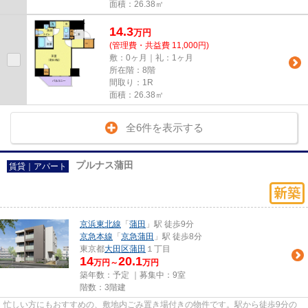
面積：26.38㎡
14.3
万
円
(管理費・共益費 11,000円)
敷：0ヶ月｜礼：1ヶ月
所在階：8階
間取り：1R
面積：26.38㎡
全6件を表示する
プルナス蒲田
賃貸｜アパート
京浜東北線
「
蒲田
」駅 徒歩9分
京急本線
「
京急蒲田
」駅 徒歩8分
東京都
大田区
蒲田
１丁目
14
20.1
万円～
万円
築年数：予定 ｜募集中：
9室
階数：3階建
忙しい方にもおすすめの、敷地内ごみ置き場付きの物件です。駅から徒歩9分の