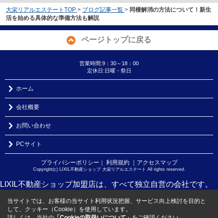
大栄リアルエステートTOP
>
ブログ記事一覧
>
同棲解消の方法について！新生
活を始める具体的な準備方法も解説
ページトップに戻る
営業時間:9：30～18：00
定休日:日曜・祭日
ホーム
会社概要
お問い合わせ
PCサイト
プライバシーポリシー
利用規約
｜アクセスマップ
｜
Copyright(c) LIXIL不動産ショップ 大栄リアルエステート All rights reserved.
LIXIL不動産ショップ加盟店は、すべて独立自営の会社です。
当サイトでは、お客様の当サイト利用状況把握、サービス向上検討を目的と
して、クッキー（Cookie）を使用しています。
詳しくは、当社の
「Cookieの取扱いについて」
をご確認ください。