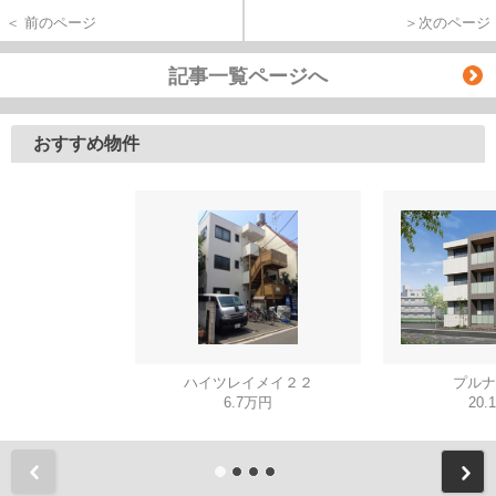
＜ 前のページ
＞次のページ
記事一覧ページへ
おすすめ物件
ハイツレイメイ２２
プルナ
6.7万円
20.