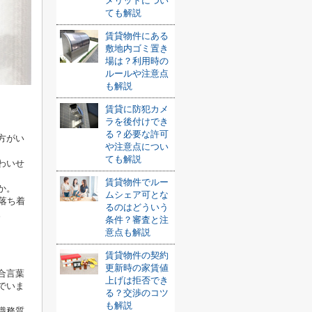
メリットについ
ても解説
賃貸物件にある
敷地内ゴミ置き
場は？利用時の
ルールや注意点
も解説
賃貸に防犯カメ
ラを後付けでき
る？必要な許可
方がい
や注意点につい
ても解説
わいせ
賃貸物件でルー
か。
ムシェア可とな
落ち着
るのはどういう
。
条件？審査と注
意点も解説
賃貸物件の契約
更新時の家賃値
合言葉
上げは拒否でき
でいま
る？交渉のコツ
も解説
職務質