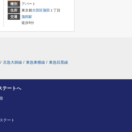
種別
アパート
住所
東京都
大田区
蒲田
１丁目
交通
蒲田駅
徒歩9分
/
京急大師線
/
東急東横線
/
東急目黒線
ステートへ
階
ルエステート