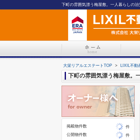
下町の雰囲気漂う梅屋敷。一人暮らしの治
大栄リアルエステートTOP
>
LIXIL
下町の雰囲気漂う梅屋敷。
掲載物件数
件
公開物件数
件