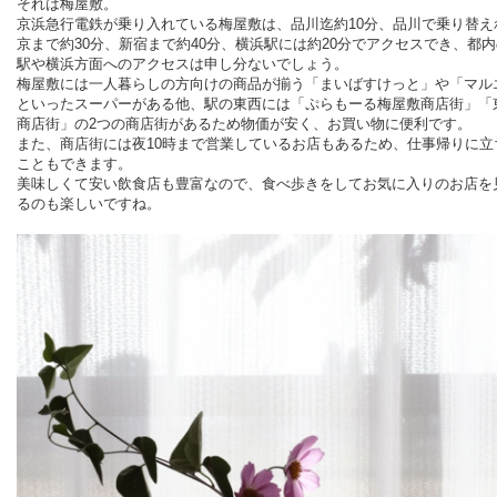
それは梅屋敷。
京浜急行電鉄が乗り入れている梅屋敷は、品川迄約
10
分、品川で乗り替え
京まで約
30
分、新宿まで約
40
分、横浜駅には約
20
分でアクセスでき、都内
駅や横浜方面へのアクセスは申し分ないでしょう。
梅屋敷には一人暮らしの方向けの商品が揃う「まいばすけっと」や「マル
といったスーパーがある他、駅の東西には「ぷらもーる梅屋敷商店街」「
商店街」の
2
つの商店街があるため物価が安く、お買い物に便利です。
また、商店街には夜
10
時まで営業しているお店もあるため、仕事帰りに立
こともできます。
美味しくて安い飲食店も豊富なので、食べ歩きをしてお気に入りのお店を
るのも楽しいですね。