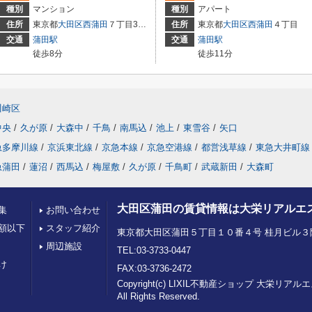
種別
マンション
種別
アパート
住所
東京都
大田区
西蒲田
７丁目37-5
住所
東京都
大田区
西蒲田
４丁目
交通
蒲田駅
交通
蒲田駅
徒歩8分
徒歩11分
川崎区
中央
/
久が原
/
大森中
/
千鳥
/
南馬込
/
池上
/
東雪谷
/
矢口
急多摩川線
/
京浜東北線
/
京急本線
/
京急空港線
/
都営浅草線
/
東急大井町線
急蒲田
/
蓮沼
/
西馬込
/
梅屋敷
/
久が原
/
千鳥町
/
武蔵新田
/
大森町
大田区蒲田の賃貸情報は大栄リアルエ
集
お問い合わせ
額以下
スタッフ紹介
東京都大田区蒲田５丁目１０番４号 桂月ビル３
周辺施設
TEL:03-3733-0447
け
FAX:03-3736-2472
Copyright(c) LIXIL不動産ショップ 大栄リア
All Rights Reserved.