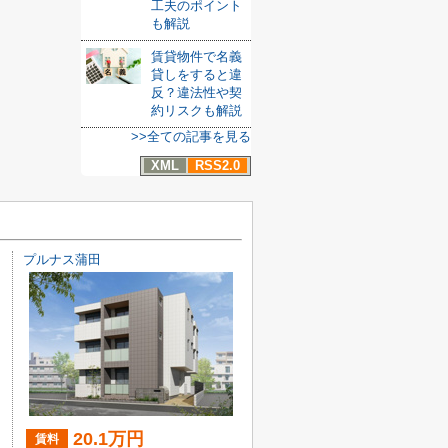
工夫のポイント
も解説
賃貸物件で名義
貸しをすると違
反？違法性や契
約リスクも解説
>>全ての記事を見る
XML
RSS2.0
プルナス蒲田
20.1万円
賃料