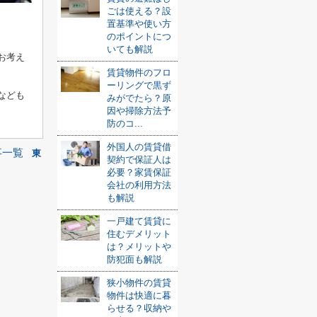
ごは使える？設
置基準や使い方
のポイントにつ
いても解説
お考え
賃貸物件のフロ
ーリングで黒ず
なども
みがでたら？原
因や掃除方法予
防のコ...
外国人の賃貸借
事一覧
東
契約で保証人は
必要？家賃保証
会社の利用方法
も解説
一戸建て賃貸に
住むデメリット
は？メリットや
防犯面も解説
狭小物件の賃貸
物件は快適に暮
らせる？収納や