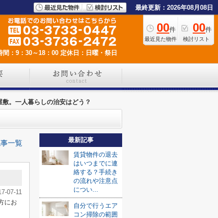
最終更新：2026年08月08日
00
00
件
件
最近見た物件
検討リスト
間：9：30～18：00
定休日：日曜・祭日
屋敷。一人暮らしの治安はどう？
最新記事
記事一覧
賃貸物件の退去
はいつまでに連
絡する？手続き
の流れや注意点
につい...
17-07-11
方にお
自分で行うエア
コン掃除の範囲