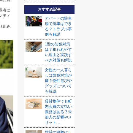
おすすめ記事
罪者に
ンティ
アパートの駐車
。
場で洗車はでき
り組み
る？トラブル事
例も解説
1階の防犯対策
は？狙われやす
い理由と実践す
べき対策も解説
女性の一人暮ら
しは防犯対策が
鍵？物件選びや
グッズについて
も解説
賃貸物件でも町
内会費の支払い
義務はある？未
加入の影響やメ
リット...
賃貸の避難はし