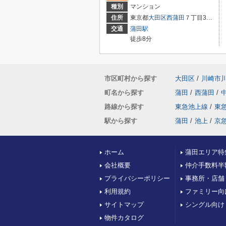
種別
マンション
住所
東京都
大田区
西蒲田
７丁目37-5
交通
蒲田駅
徒歩8分
市区町村から探す
大田区
/
川崎市
町名から探す
蒲田
/
西蒲田
/
路線から探す
東急池上線
/
東
駅から探す
蒲田
/
池上
/
京
ホーム
蒲田エリア特
会社概要
仲介手数料半
プライバシーポリシー
事務所・店舗
利用規約
ファミリー向
サイトマップ
シングル向け
物件カタログ