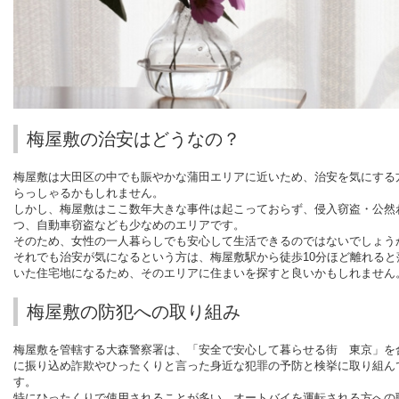
梅屋敷の治安はどうなの？
梅屋敷は大田区の中でも賑やかな蒲田エリアに近いため、治安を気にする
らっしゃるかもしれません。
しかし、梅屋敷はここ数年大きな事件は起こっておらず、侵入窃盗・公然
つ、自動車窃盗なども少なめのエリアです。
そのため、女性の一人暮らしでも安心して生活できるのではないでしょう
それでも治安が気になるという方は、梅屋敷駅から徒歩
10
分ほど離れると
いた住宅地になるため、そのエリアに住まいを探すと良いかもしれません
梅屋敷の防犯への取り組み
梅屋敷を管轄する大森警察署は、「安全で安心して暮らせる街 東京」を
に振り込め詐欺やひったくりと言った身近な犯罪の予防と検挙に取り組ん
す。
特にひったくりで使用されることが多い、オートバイを運転される方への