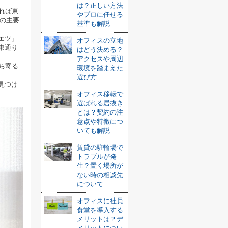
は？正しい方法
れば東
やプロに任せる
の主要
基準も解説
エツ」
オフィスの立地
東通り
はどう決める？
アクセスや周辺
ち寄る
環境を踏まえた
選び方...
見つけ
オフィス移転で
選ばれる居抜き
とは？契約の注
意点や特徴につ
いても解説
賃貸の駐輪場で
トラブルが発
生？置く場所が
ない時の相談先
について...
オフィスに社員
食堂を導入する
メリットは？デ