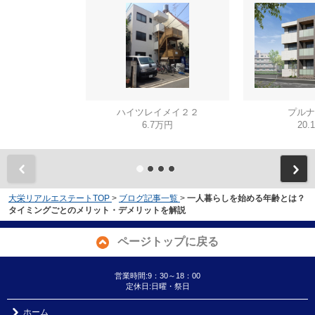
ハイツレイメイ２２
プルナ
6.7万円
20.
大栄リアルエステートTOP
>
ブログ記事一覧
>
一人暮らしを始める年齢とは？
タイミングごとのメリット・デメリットを解説
ページトップに戻る
営業時間:9：30～18：00
定休日:日曜・祭日
ホーム