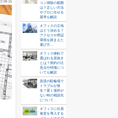
22-08-16
コン掃除の範囲
は？正しい方法
やプロに任せる
基準も解説
オフィスの立地
はどう決める？
アクセスや周辺
環境を踏まえた
選び方...
オフィス移転で
選ばれる居抜き
とは？契約の注
意点や特徴につ
いても解説
賃貸の駐輪場で
トラブルが発
生？置く場所が
ない時の相談先
について...
オフィスに社員
食堂を導入する