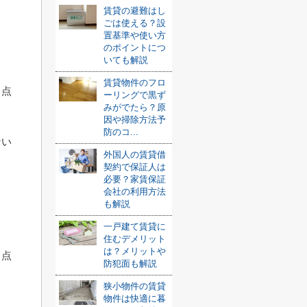
賃貸の避難はし
ごは使える？設
置基準や使い方
のポイントにつ
いても解説
賃貸物件のフロ
う点
ーリングで黒ず
みがでたら？原
因や掃除方法予
防のコ...
ない
外国人の賃貸借
契約で保証人は
必要？家賃保証
会社の利用方法
も解説
一戸建て賃貸に
住むデメリット
は？メリットや
う点
防犯面も解説
狭小物件の賃貸
物件は快適に暮