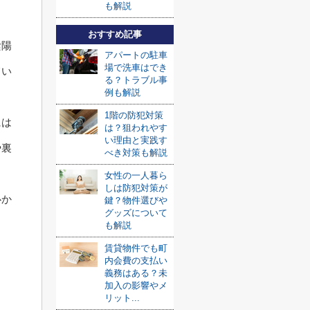
も解説
おすすめ記事
陰陽
アパートの駐車
場で洗車はでき
てい
る？トラブル事
例も解説
1階の防犯対策
には
は？狙われやす
い理由と実践す
や裏
べき対策も解説
女性の一人暮ら
しは防犯対策が
心か
鍵？物件選びや
グッズについて
。
も解説
賃貸物件でも町
内会費の支払い
？
義務はある？未
加入の影響やメ
リット...