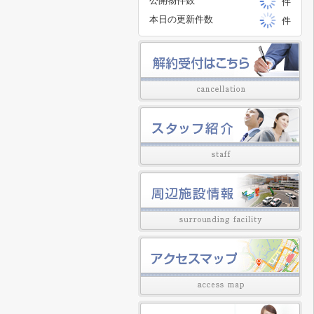
公開物件数
件
本日の更新件数
件