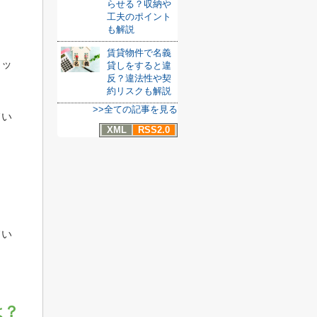
らせる？収納や
工夫のポイント
も解説
賃貸物件で名義
リッ
貸しをすると違
反？違法性や契
約リスクも解説
>>全ての記事を見る
てい
XML
RSS2.0
てい
は？