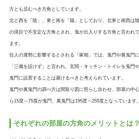
方とも忌むべき方角としています。
北と西を「陰」、東と南を「陽」としており、北東と南西は
の境目で不安定な方角とされ、鬼が出入りする方角と言われ
ます。
住人の運勢に影響するとされる「家相」では、鬼門や裏鬼門
「三備を設けず」と言われ、玄関・キッチン・トイレを鬼門
鬼門に設置することは避けるべきと考えられています。
鬼門や裏鬼門の調べ方は間取り図に照らし合わせ、部屋の中
ら15度～75度が鬼門、裏鬼門は195度～255度となっています
それぞれの部屋の方角のメリットとは