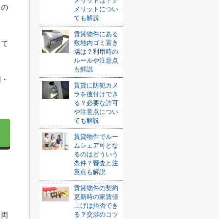
メリットは？デ
るの
メリットについ
ても解説
賃貸物件にある
して
敷地内ゴミ置き
場は？利用時の
ルールや注意点
も解説
門・
賃貸に防犯カメ
ラを後付けでき
る？必要な許可
や注意点につい
ても解説
賃貸物件でルー
ムシェア可とな
るのはどういう
条件？審査と注
意点も解説
賃貸物件の契約
更新時の家賃値
上げは拒否でき
、両
る？交渉のコツ