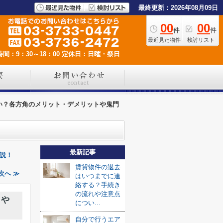
最終更新：2026年08月09日
00
00
件
件
最近見た物件
検討リスト
間：9：30～18：00
定休日：日曜・祭日
い？各方角のメリット・デメリットや鬼門
最新記事
説！
賃貸物件の退去
次へ ≫
はいつまでに連
絡する？手続き
の流れや注意点
トや
につい...
自分で行うエア