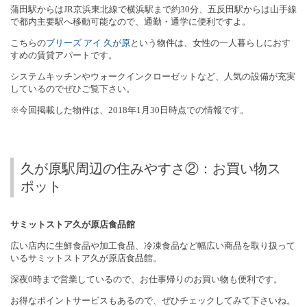
蒲田駅からは
JR
京浜東北線で横浜駅まで約
30
分、五反田駅からは山手線
で都内主要駅へ移動可能なので、通勤・通学に便利ですよ。
こちらの
ブリーズ
アイ
久が原
という物件は、女性の一人暮らしにおす
すめの賃貸アパートです。
システムキッチンやウォークインクローゼットなど、人気の設備が充実
しているのでぜひご覧下さい。
※今回掲載した物件は、
2018
年
1
月
30
日時点での情報です。
久が原駅周辺の住みやすさ②：お買い物ス
ポット
サミットストア久が原店食品館
広い店内に生鮮食品や加工食品、冷凍食品など幅広い商品を取り扱って
いるサミットストア久が原店食品館。
深夜
0
時まで営業しているので、お仕事帰りのお買い物も便利です。
お得なポイントサービスもあるので、ぜひチェックしてみて下さいね。