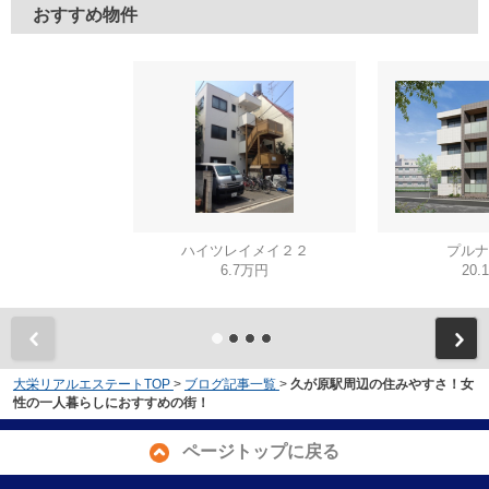
おすすめ物件
ハイツレイメイ２２
プルナ
6.7万円
20.
大栄リアルエステートTOP
>
ブログ記事一覧
>
久が原駅周辺の住みやすさ！女
性の一人暮らしにおすすめの街！
ページトップに戻る