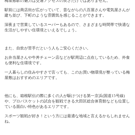
梅屋敷駅の魅力は交通アクセスの良さだけではありません。
駅前には商店街が広がっていて、昔ながらの八百屋さんや電気屋さんが
建ち並び、下町のような雰囲気を感じることができます。
深夜まで営業しているスーパーもあるので、さまざまな時間帯で快適な
生活がしやすい住環境といえるでしょう。
また、自炊が苦手だという人もご安心ください。
お弁当屋さんや牛丼チェーン店などが駅周辺に点在しているため、外食
も便利な住環境です。
一人暮らしの住みやすさで言っても、このお買い物環境が整っている梅
屋敷はおすすめのエリアです。
他にも、箱根駅伝の際に多くの人が駆けつける第一京浜
(
国道
15
号線
)
や、プロバスケットの試合を観戦できる大田区総合体育館なども位置し
ている面白い特色があるエリアです。
スポーツ観戦が好き！という方には最適な地域と言えるかもしれません
ね。