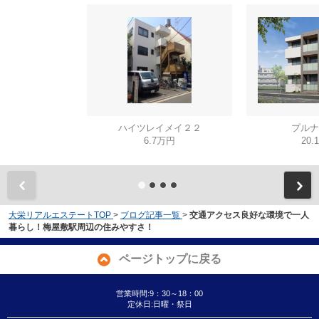
ハイツレイメイ２２
プルナ
6.7万円
20.
大栄リアルエステートTOP
>
ブログ記事一覧
>
交通アクセス良好な環境で一人
暮らし！梅屋敷駅周辺の住みやすさ！
ページトップに戻る
営業時間:9：30～18：00
定休日:日曜・祭日