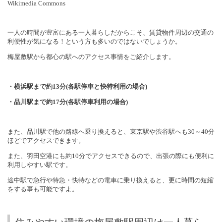
Wikimedia Commons
一人の時間が豊富にある一人暮らしだからこそ、賃貸物件周辺の交通の
利便性が気になる！という方も多いのではないでしょうか。
梅屋敷駅から都心の駅へのアクセス事情をご紹介します。
・横浜駅まで約
13
分
(
各駅停車と快特利用の場合
)
・品川駅まで約
17
分
(
各駅停車利用の場合
)
また、品川駅で他の路線へ乗り換えると、東京駅や渋谷駅へも
30
～
40
分
ほどでアクセスできます。
また、羽田空港にも約
10
分でアクセスできるので、出張の際にも便利に
利用しやすい駅です。
途中駅で急行や特急・快特などの電車に乗り換えると、更に時間の短縮
をする事も可能ですよ。