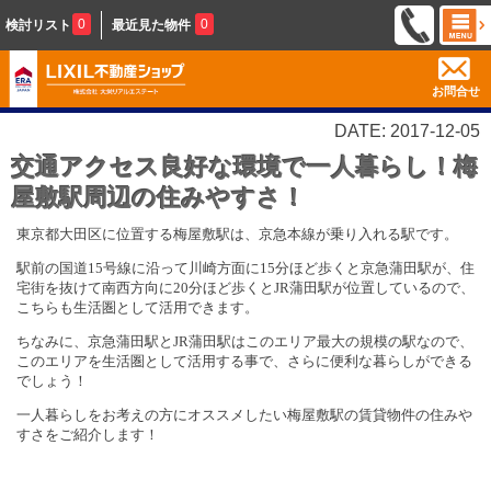
0
0
検討リスト
最近見た物件
お問合せ
DATE: 2017-12-05
交通アクセス良好な環境で一人暮らし！梅
屋敷駅周辺の住みやすさ！
東京都大田区に位置する梅屋敷駅は、京急本線が乗り入れる駅です。
駅前の国道
15
号線に沿って川崎方面に
15
分ほど歩くと京急蒲田駅が、住
宅街を抜けて南西方向に
20
分ほど歩くと
JR
蒲田駅が位置しているので、
こちらも生活圏として活用できます。
ちなみに、京急蒲田駅と
JR
蒲田駅はこのエリア最大の規模の駅なので、
このエリアを生活圏として活用する事で、さらに便利な暮らしができる
でしょう！
一人暮らしをお考えの方にオススメしたい梅屋敷駅の賃貸物件の住みや
すさをご紹介します！