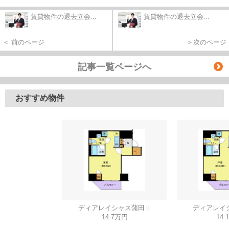
賃貸物件の退去立会...
賃貸物件の退去立会...
＜ 前のページ
＞次のページ
記事一覧ページへ
おすすめ物件
ディアレイシャス蒲田Ⅱ
ディアレイ
14.7万円
14.