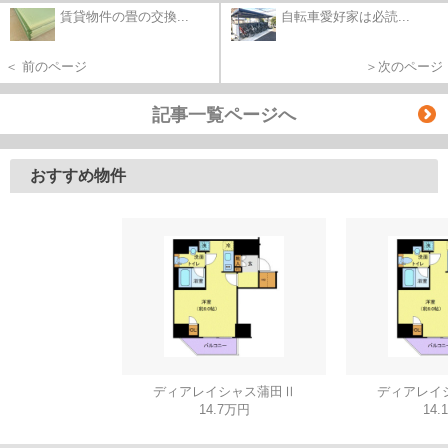
賃貸物件の畳の交換...
自転車愛好家は必読...
＜ 前のページ
＞次のページ
記事一覧ページへ
おすすめ物件
ディアレイシャス蒲田Ⅱ
ディアレイ
14.7万円
14.