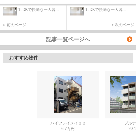
1LDKで快適な一人暮...
1LDKで快適な一人暮...
＜ 前のページ
＞次のページ
記事一覧ページへ
おすすめ物件
ハイツレイメイ２２
プルナ
6.7万円
20.