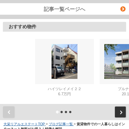
記事一覧ページへ
おすすめ物件
ハイツレイメイ２２
プルナ
6.7万円
20.
大栄リアルエステートTOP
>
ブログ記事一覧
>
賃貸物件での一人暮らしはイン