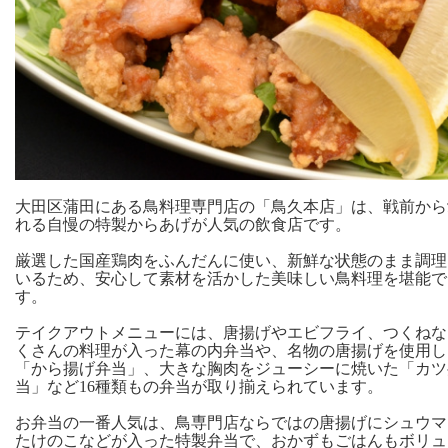
大田区蒲田にある鳥料理専門店の「鳥久本店」は、戦前から
れる自慢の特製からあげが人気の飲食店です。
厳選した国産鶏肉をふんだんに使い、新鮮な状態のまま調理
いるため、安心して素材を活かした美味しい鳥料理を堪能で
す。
テイクアウトメニューには、唐揚げやエビフライ、つくねな
くさんの料理が入った幕の内弁当や、名物の唐揚げを使用し
「から揚げ弁当」、大きな胸肉をジューシーに焼いた「カツ
当」など16種類もの弁当が取り揃えられています。
お弁当の一番人気は、鳥専門店ならではの唐揚げにシュウマ
たけのこなどが入った特製弁当で、おかずもごはんもボリュ