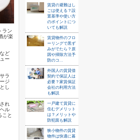
賃貸の避難はし
ごは使える？設
置基準や使い方
のポイントにつ
いても解説
トラン
酒が楽
賃貸物件のフロ
ーリングで黒ず
みがでたら？原
など
因や掃除方法予
ュー
防のコ...
外国人の賃貸借
サラ
契約で保証人は
ージ
必要？家賃保証
とし
会社の利用方法
も解説
一戸建て賃貸に
され
住むデメリット
ヘル
は？メリットや
ること
防犯面も解説
狭小物件の賃貸
物件は快適に暮