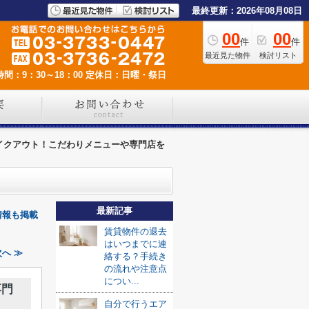
最終更新：2026年08月08日
00
00
件
件
最近見た物件
検討リスト
間：9：30～18：00
定休日：日曜・祭日
イクアウト！こだわりメニューや専門店を
最新記事
情報も掲載
賃貸物件の退去
はいつまでに連
へ ≫
絡する？手続き
の流れや注意点
につい...
専門
自分で行うエア