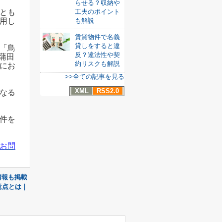
らせる？収納や
とも
工夫のポイント
用し
も解説
賃貸物件で名義
貸しをすると違
「鳥
反？違法性や契
蒲田
約リスクも解説
にお
>>全ての記事を見る
XML
RSS2.0
なる
件を
お問
情報も掲載
意点とは｜