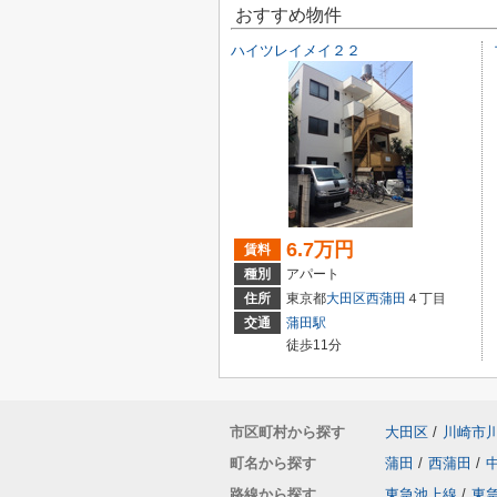
おすすめ物件
ハイツレイメイ２２
6.7万円
賃料
種別
アパート
住所
東京都
大田区
西蒲田
４丁目
交通
蒲田駅
徒歩11分
市区町村から探す
大田区
/
川崎市
町名から探す
蒲田
/
西蒲田
/
路線から探す
東急池上線
/
東