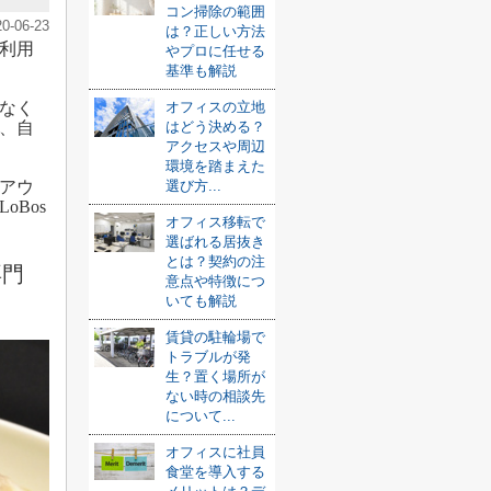
コン掃除の範囲
20-06-23
は？正しい方法
利用
やプロに任せる
基準も解説
なく
オフィスの立地
、自
はどう決める？
アクセスや周辺
環境を踏まえた
アウ
選び方...
Bos
オフィス移転で
選ばれる居抜き
とは？契約の注
専門
意点や特徴につ
いても解説
賃貸の駐輪場で
トラブルが発
生？置く場所が
ない時の相談先
について...
オフィスに社員
食堂を導入する