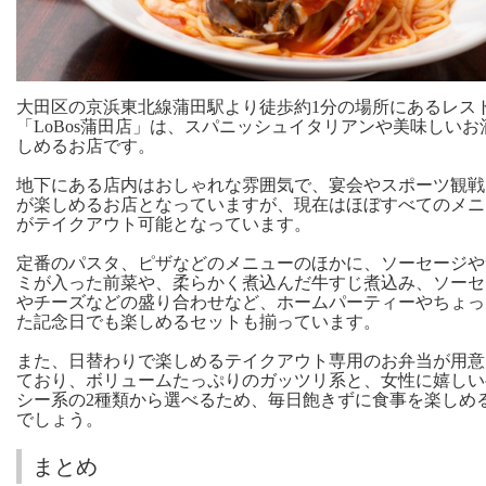
大田区の京浜東北線蒲田駅より徒歩約1分の場所にあるレス
「LoBos蒲田店」は、スパニッシュイタリアンや美味しいお
しめるお店です。
地下にある店内はおしゃれな雰囲気で、宴会やスポーツ観戦
が楽しめるお店となっていますが、現在はほぼすべてのメニ
がテイクアウト可能となっています。
定番のパスタ、ピザなどのメニューのほかに、ソーセージや
ミが入った前菜や、柔らかく煮込んだ牛すじ煮込み、ソーセ
やチーズなどの盛り合わせなど、ホームパーティーやちょっ
た記念日でも楽しめるセットも揃っています。
また、日替わりで楽しめるテイクアウト専用のお弁当が用意
ており、ボリュームたっぷりのガッツリ系と、女性に嬉しい
シー系の2種類から選べるため、毎日飽きずに食事を楽しめ
でしょう。
まとめ