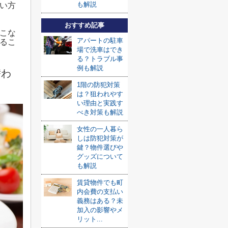
も解説
い方
おすすめ記事
こな
アパートの駐車
るこ
場で洗車はでき
る？トラブル事
例も解説
替わ
1階の防犯対策
は？狙われやす
い理由と実践す
べき対策も解説
女性の一人暮ら
しは防犯対策が
鍵？物件選びや
グッズについて
も解説
賃貸物件でも町
内会費の支払い
義務はある？未
加入の影響やメ
リット...