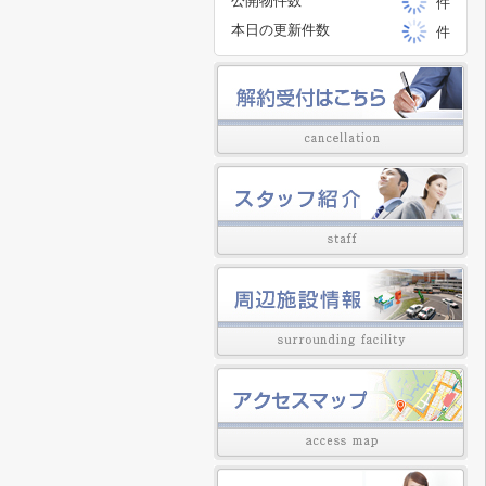
公開物件数
件
本日の更新件数
件