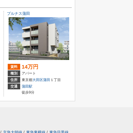
プルナス蒲田
14万円
賃料
種別
アパート
住所
東京都
大田区
蒲田
１丁目
交通
蒲田駅
徒歩9分
/
京急大師線
/
東急東横線
/
東急目黒線