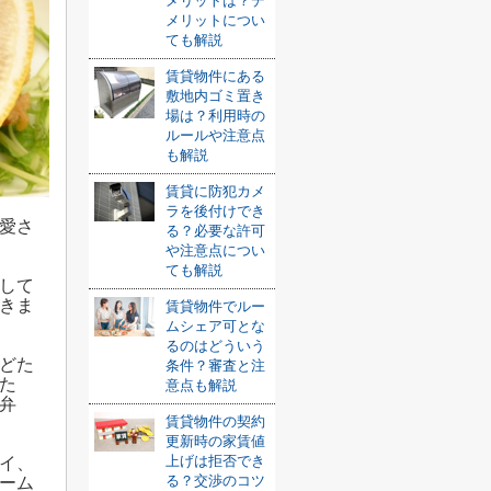
メリットは？デ
メリットについ
ても解説
賃貸物件にある
敷地内ゴミ置き
場は？利用時の
ルールや注意点
も解説
賃貸に防犯カメ
ラを後付けでき
愛さ
る？必要な許可
や注意点につい
ても解説
して
きま
賃貸物件でルー
ムシェア可とな
るのはどういう
どた
条件？審査と注
た
意点も解説
弁
賃貸物件の契約
更新時の家賃値
上げは拒否でき
イ、
る？交渉のコツ
ーム