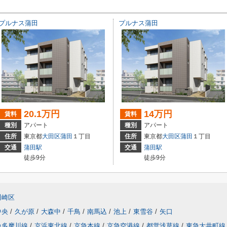
プルナス蒲田
プルナス蒲田
20.1万円
14万円
賃料
賃料
種別
アパート
種別
アパート
住所
東京都
大田区
蒲田
１丁目
住所
東京都
大田区
蒲田
１丁目
交通
蒲田駅
交通
蒲田駅
徒歩9分
徒歩9分
川崎区
中央
/
久が原
/
大森中
/
千鳥
/
南馬込
/
池上
/
東雪谷
/
矢口
急多摩川線
/
京浜東北線
/
京急本線
/
京急空港線
/
都営浅草線
/
東急大井町線