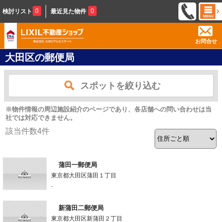
0
0
検討リスト
最近見た物件
お問合せ
大田区の郵便局
スポットを絞り込む
※物件情報の周辺施設紹介のページであり、各店舗への問い合わせは当
社では対応できません。
該当件数
4
件
蒲田一郵便局
東京都大田区蒲田１丁目
-
新蒲田二郵便局
東京都大田区新蒲田２丁目