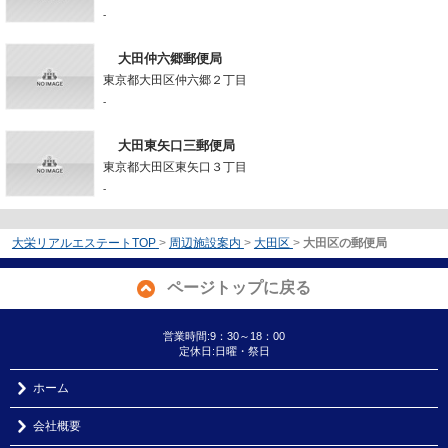
-
大田仲六郷郵便局
東京都大田区仲六郷２丁目
-
大田東矢口三郵便局
東京都大田区東矢口３丁目
-
大栄リアルエステートTOP
>
周辺施設案内
>
大田区
>
大田区の郵便局
ページトップに戻る
営業時間:9：30～18：00
定休日:日曜・祭日
ホーム
会社概要