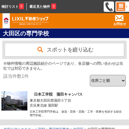
0
0
検討リスト
最近見た物件
お問合せ
大田区の専門学校
スポットを絞り込む
※物件情報の周辺施設紹介のページであり、各店舗への問い合わせは当
社では対応できません。
該当件数
1
件
日本工学院 蒲田キャンパス
東京都大田区西蒲田５丁目
京浜東北線 蒲田駅
日本工学院専門学校は、放送・芸術・芸能・工学・医療を包括する総合
専門学校...