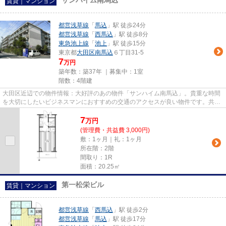
サンハイム南馬込
賃貸｜マンション
都営浅草線
「
馬込
」駅 徒歩24分
都営浅草線
「
西馬込
」駅 徒歩8分
東急池上線
「
池上
」駅 徒歩15分
東京都
大田区
南馬込
６丁目31-5
7
万円
築年数：築37年 ｜募集中：
1室
階数：4階建
大田区近辺での物件情報：大好評のあの物件「サンハイム南馬込」。貴重な時間
を大切にしたいビジネスマンにおすすめの交通のアクセスが良い物件です。共用
設備の充実している、楽しく...
7
万
円
(管理費・共益費 3,000円)
敷：1ヶ月｜礼：1ヶ月
所在階：2階
間取り：1R
面積：20.25㎡
第一松栄ビル
賃貸｜マンション
都営浅草線
「
西馬込
」駅 徒歩2分
都営浅草線
「
馬込
」駅 徒歩17分