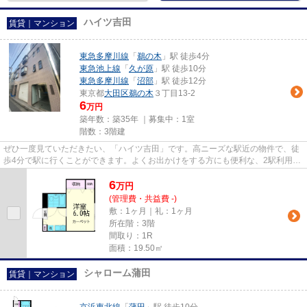
ハイツ吉田
賃貸｜マンション
東急多摩川線
「
鵜の木
」駅 徒歩4分
東急池上線
「
久が原
」駅 徒歩10分
東急多摩川線
「
沼部
」駅 徒歩12分
東京都
大田区
鵜の木
３丁目13-2
6
万円
築年数：築35年 ｜募集中：
1室
階数：3階建
ぜひ一度見ていただきたい、「ハイツ吉田」です。高ニーズな駅近の物件で、徒
歩4分で駅に行くことができます。よくお出かけをする方にも便利な、2駅利用可
能な物件です。上階からの騒...
6
万
円
(管理費・共益費 -)
敷：1ヶ月｜礼：1ヶ月
所在階：3階
間取り：1R
面積：19.50㎡
シャローム蒲田
賃貸｜マンション