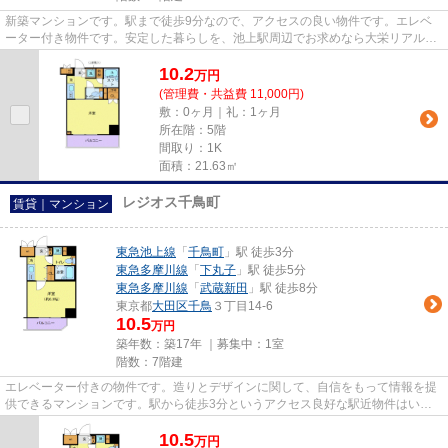
新築マンションです。駅まで徒歩9分なので、アクセスの良い物件です。エレベ
ーター付き物件です。安定した暮らしを、池上駅周辺でお求めなら大栄リアルエ
ステートまで。こだわりの条件...
10.2
万
円
(管理費・共益費 11,000円)
敷：0ヶ月｜礼：1ヶ月
所在階：5階
間取り：1K
面積：21.63㎡
レジオス千鳥町
賃貸｜マンション
東急池上線
「
千鳥町
」駅 徒歩3分
東急多摩川線
「
下丸子
」駅 徒歩5分
東急多摩川線
「
武蔵新田
」駅 徒歩8分
東京都
大田区
千鳥
３丁目14-6
10.5
万円
築年数：築17年 ｜募集中：
1室
階数：7階建
エレベーター付きの物件です。造りとデザインに関して、自信をもって情報を提
供できるマンションです。駅から徒歩3分というアクセス良好な駅近物件はいか
がですか。大田区でのお住まい...
10.5
万
円