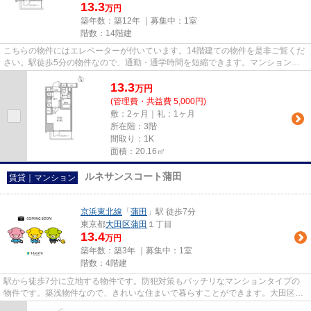
13.3
万円
築年数：築12年 ｜募集中：
1室
階数：14階建
こちらの物件にはエレベーターが付いています。14階建ての物件を是非ご覧くだ
さい。駅徒歩5分の物件なので、通勤・通学時間を短縮できます。マンションタ
イプのお部屋です。私達大栄リ...
13.3
万
円
(管理費・共益費 5,000円)
敷：2ヶ月｜礼：1ヶ月
所在階：3階
間取り：1K
面積：20.16㎡
ルネサンスコート蒲田
賃貸｜マンション
京浜東北線
「
蒲田
」駅 徒歩7分
東京都
大田区
蒲田
１丁目
13.4
万円
築年数：築3年 ｜募集中：
1室
階数：4階建
駅から徒歩7分に立地する物件です。防犯対策もバッチリなマンションタイプの
物件です。築浅物件なので、きれいな住まいで暮らすことができます。大田区に
お引っ越しが決まったら、住ま...