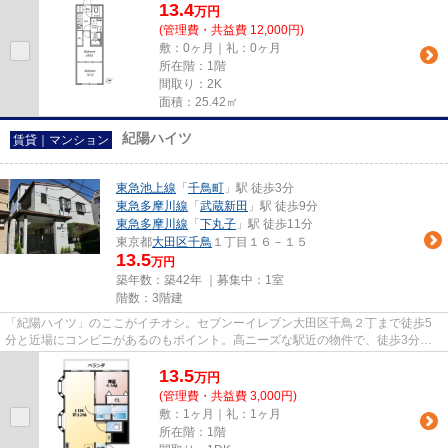
13.4
万
円
(管理費・共益費 12,000円)
敷：0ヶ月｜礼：0ヶ月
所在階：1階
間取り：2K
面積：25.42㎡
紀陽ハイツ
賃貸｜マンション
東急池上線
「
千鳥町
」駅 徒歩3分
東急多摩川線
「
武蔵新田
」駅 徒歩9分
東急多摩川線
「
下丸子
」駅 徒歩11分
東京都
大田区
千鳥
１丁目１６－１５
13.5
万円
築年数：築42年 ｜募集中：
1室
階数：3階建
「紀陽ハイツ」のここがイチオシ。セブンーイレブン大田区千鳥２丁まで徒歩5
分と近場にコンビニがあるのもポイント。高ニーズな駅近の物件で、徒歩3分で
駅に行くことができます。眺望...
13.5
万
円
(管理費・共益費 3,000円)
敷：1ヶ月｜礼：1ヶ月
所在階：1階