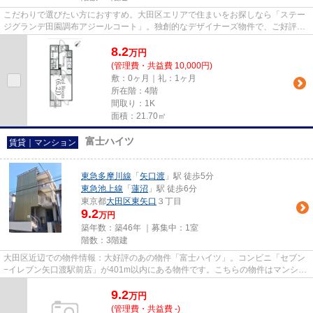
こだわりで選びたい方におすすめ。大田区エリアで住まいをお探しなら「ステー
ジグランデ田園調布アジールコート」。独創的なデザイナーズ物件で、ご好評い
ただいています。こちらの物...
8.2
万
円
(管理費・共益費 10,000円)
敷：0ヶ月｜礼：1ヶ月
所在階：4階
間取り：1K
面積：21.70㎡
富士ハイツ
賃貸｜マンション
東急多摩川線
「
矢口渡
」駅 徒歩5分
東急池上線
「
蓮沼
」駅 徒歩6分
東京都
大田区
東矢口
３丁目
9.2
万円
築年数：築46年 ｜募集中：
1室
階数：3階建
大田区近辺での物件情報：大好評のあの物件「富士ハイツ」。コンビニ「セブン
−イレブン矢口渡駅前店」が401m以内にある物件です。こちらの物件はマンショ
ンです。徒歩5分に駅がある物...
9.2
万
円
(管理費・共益費 -)