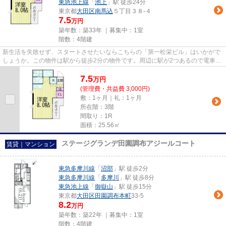
東急池上線
「
池上
」駅 徒歩24分
東京都
大田区
南馬込
５丁目３８-４
7.5
万円
築年数：築33年 ｜募集中：
1室
階数：4階建
新生活を失敗せず、スタートさせたいならこちらの「第一松栄ビル」はいかがで
しょうか。この物件は駅から徒歩2分の物件です。周辺に駅が2つあるので電車で
の移動が便利です。マンショ...
7.5
万
円
(管理費・共益費 3,000円)
敷：1ヶ月｜礼：1ヶ月
所在階：3階
間取り：1R
面積：25.56㎡
ステージグランデ田園調布アジールコート
賃貸｜マンション
東急多摩川線
「
沼部
」駅 徒歩2分
東急多摩川線
「
多摩川
」駅 徒歩8分
東急池上線
「
御嶽山
」駅 徒歩15分
東京都
大田区
田園調布本町
33-5
8.2
万円
築年数：築22年 ｜募集中：
1室
階数：4階建