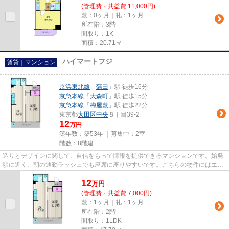
(管理費・共益費 11,000円)
敷：0ヶ月｜礼：1ヶ月
所在階：3階
間取り：1K
面積：20.71㎡
ハイマートフジ
賃貸｜マンション
京浜東北線
「
蒲田
」駅 徒歩16分
京急本線
「
大森町
」駅 徒歩15分
京急本線
「
梅屋敷
」駅 徒歩22分
東京都
大田区
中央
８丁目39-2
12
万円
築年数：築53年 ｜募集中：
2室
階数：8階建
造りとデザインに関して、自信をもって情報を提供できるマンションです。始発
駅に近く、朝の通勤ラッシュでも座席に座りやすいです。こちらの物件にはエレ
ベーターがあります。自宅か...
12
万
円
(管理費・共益費 7,000円)
敷：1ヶ月｜礼：1ヶ月
所在階：2階
間取り：1LDK