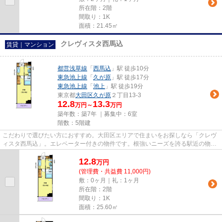
所在階：2階
間取り：1K
面積：21.45㎡
クレヴィスタ西馬込
賃貸｜マンション
都営浅草線
「
西馬込
」駅 徒歩10分
東急池上線
「
久が原
」駅 徒歩17分
東急池上線
「
池上
」駅 徒歩19分
東京都
大田区
久が原
２丁目13-3
12.8
13.3
万円～
万円
築年数：築7年 ｜募集中：
6室
階数：5階建
こだわりで選びたい方におすすめ。大田区エリアで住まいをお探しなら「クレヴ
ィスタ西馬込」。エレベーター付きの物件です。根強いニーズを誇る駅近の物件
となり、徒歩10分に駅があり...
12.8
万
円
(管理費・共益費 11,000円)
敷：0ヶ月｜礼：1ヶ月
所在階：2階
間取り：1K
面積：25.60㎡