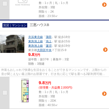
敷：1ヶ月｜礼：1ヶ月
所在階：3階
間取り：2K
面積：23.50㎡
三恵ハウスB
賃貸｜マンション
京浜東北線
「
蒲田
」駅 徒歩18分
東急池上線
「
池上
」駅 徒歩15分
東急池上線
「
蓮沼
」駅 徒歩19分
東京都
大田区
中央
７丁目15-9
9.8
万円
築年数：築37年 ｜募集中：
3室
階数：3階建
外装もおしゃれで快適な生活をおくることができるマンションです。上階からの
音が聞こえない最上階のお部屋です。行き先に応じて駅を選べる2駅利用可能な
物件です。大田区の蒲田周辺の...
9.8
万
円
(管理費・共益費 2,000円)
敷：1ヶ月｜礼：1ヶ月
所在階：3階
間取り：2DK
面積：40.50㎡