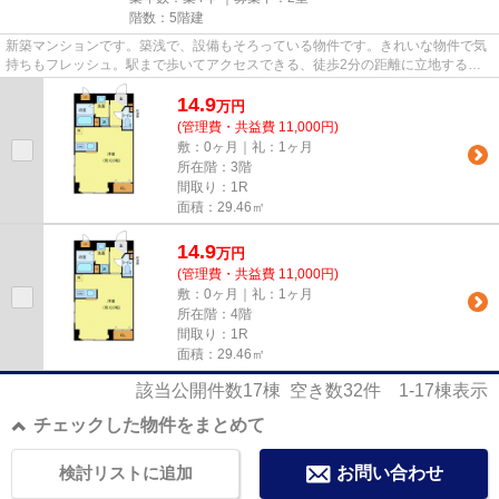
階数：5階建
新築マンションです。築浅で、設備もそろっている物件です。きれいな物件で気
持ちもフレッシュ。駅まで歩いてアクセスできる、徒歩2分の距離に立地する物
件です。池上周辺にある物件の...
14.9
万
円
(管理費・共益費 11,000円)
敷：0ヶ月｜礼：1ヶ月
所在階：3階
間取り：1R
面積：29.46㎡
14.9
万
円
(管理費・共益費 11,000円)
敷：0ヶ月｜礼：1ヶ月
所在階：4階
間取り：1R
面積：29.46㎡
該当公開件数
17
棟 空き数
32
件
1-17
棟表示
チェックした物件をまとめて
検討リストに追加
お問い合わせ