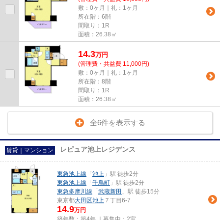
敷：0ヶ月｜礼：1ヶ月
所在階：6階
間取り：1R
面積：26.38㎡
14.3
万
円
(管理費・共益費 11,000円)
敷：0ヶ月｜礼：1ヶ月
所在階：8階
間取り：1R
面積：26.38㎡
全6件を表示する
レピュア池上レジデンス
賃貸｜マンション
東急池上線
「
池上
」駅 徒歩2分
東急池上線
「
千鳥町
」駅 徒歩2分
東急多摩川線
「
武蔵新田
」駅 徒歩15分
東京都
大田区
池上
７丁目6-7
14.9
万円
築年数：築4年 ｜募集中：
2室