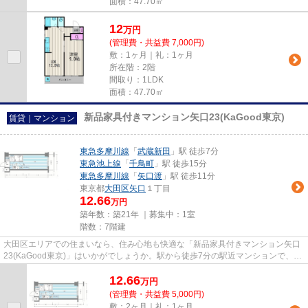
面積：47.70㎡
12
万
円
(管理費・共益費 7,000円)
敷：1ヶ月｜礼：1ヶ月
所在階：2階
間取り：1LDK
面積：47.70㎡
新品家具付きマンション矢口23(KaGood東京)
賃貸｜マンション
東急多摩川線
「
武蔵新田
」駅 徒歩7分
東急池上線
「
千鳥町
」駅 徒歩15分
東急多摩川線
「
矢口渡
」駅 徒歩11分
東京都
大田区
矢口
１丁目
12.66
万円
築年数：築21年 ｜募集中：
1室
階数：7階建
大田区エリアでの住まいなら、住み心地も快適な「新品家具付きマンション矢口
23(KaGood東京)」はいかがでしょうか。駅から徒歩7分の駅近マンションで、快
適に通勤や通学をすることがで...
12.66
万
円
(管理費・共益費 5,000円)
敷：2ヶ月｜礼：1ヶ月