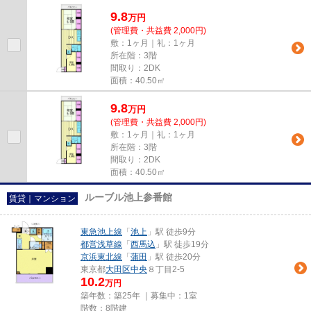
9.8
万
円
(管理費・共益費 2,000円)
敷：1ヶ月｜礼：1ヶ月
所在階：3階
間取り：2DK
面積：40.50㎡
9.8
万
円
(管理費・共益費 2,000円)
敷：1ヶ月｜礼：1ヶ月
所在階：3階
間取り：2DK
面積：40.50㎡
ルーブル池上参番館
賃貸｜マンション
東急池上線
「
池上
」駅 徒歩9分
都営浅草線
「
西馬込
」駅 徒歩19分
京浜東北線
「
蒲田
」駅 徒歩20分
東京都
大田区
中央
８丁目2-5
10.2
万円
築年数：築25年 ｜募集中：
1室
階数：8階建