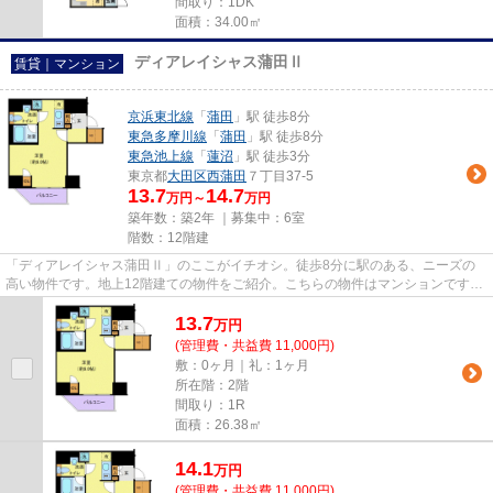
間取り：1DK
面積：34.00㎡
ディアレイシャス蒲田Ⅱ
賃貸｜マンション
京浜東北線
「
蒲田
」駅 徒歩8分
東急多摩川線
「
蒲田
」駅 徒歩8分
東急池上線
「
蓮沼
」駅 徒歩3分
東京都
大田区
西蒲田
７丁目37-5
13.7
14.7
万円～
万円
築年数：築2年 ｜募集中：
6室
階数：12階建
「ディアレイシャス蒲田Ⅱ」のここがイチオシ。徒歩8分に駅のある、ニーズの
高い物件です。地上12階建ての物件をご紹介。こちらの物件はマンションです。
物件探しのご依頼は03-3733-044...
13.7
万
円
(管理費・共益費 11,000円)
敷：0ヶ月｜礼：1ヶ月
所在階：2階
間取り：1R
面積：26.38㎡
14.1
万
円
(管理費・共益費 11,000円)