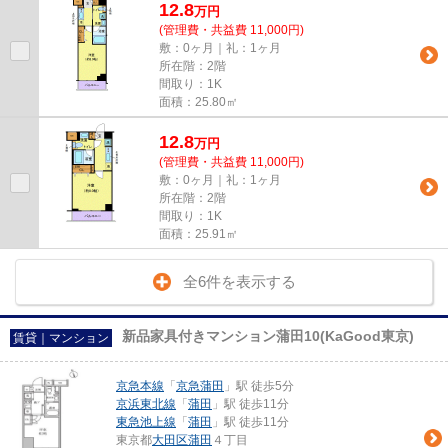
12.8
万
円
(管理費・共益費 11,000円)
敷：0ヶ月｜礼：1ヶ月
所在階：2階
間取り：1K
面積：25.80㎡
12.8
万
円
(管理費・共益費 11,000円)
敷：0ヶ月｜礼：1ヶ月
所在階：2階
間取り：1K
面積：25.91㎡
全6件を表示する
新品家具付きマンション蒲田10(KaGood東京)
賃貸｜マンション
京急本線
「
京急蒲田
」駅 徒歩5分
京浜東北線
「
蒲田
」駅 徒歩11分
東急池上線
「
蒲田
」駅 徒歩11分
東京都
大田区
蒲田
４丁目