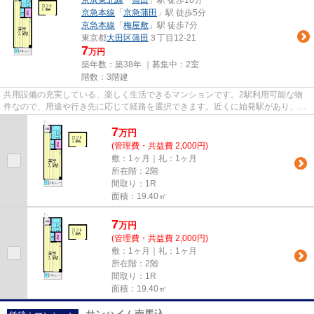
京浜東北線
「
蒲田
」駅 徒歩10分
京急本線
「
京急蒲田
」駅 徒歩5分
京急本線
「
梅屋敷
」駅 徒歩7分
東京都
大田区
蒲田
３丁目12-21
7
万円
築年数：築38年 ｜募集中：
2室
階数：3階建
共用設備の充実している、楽しく生活できるマンションです。2駅利用可能な物
件なので、用途や行き先に応じて経路を選択できます。近くに始発駅があり、通
勤時でも電車に座りやすいです...
7
万
円
(管理費・共益費 2,000円)
敷：1ヶ月｜礼：1ヶ月
所在階：2階
間取り：1R
面積：19.40㎡
7
万
円
(管理費・共益費 2,000円)
敷：1ヶ月｜礼：1ヶ月
所在階：2階
間取り：1R
面積：19.40㎡