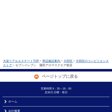
大栄リアルエステートTOP
>
周辺施設案内
>
大田区
>
大田区のコンビニエンス
ストア
>
セブンイレブン 蒲田アロマスクエア前店
ページトップに戻る
営業時間:9：30～18：00
定休日:日曜・祭日
ホーム
会社概要