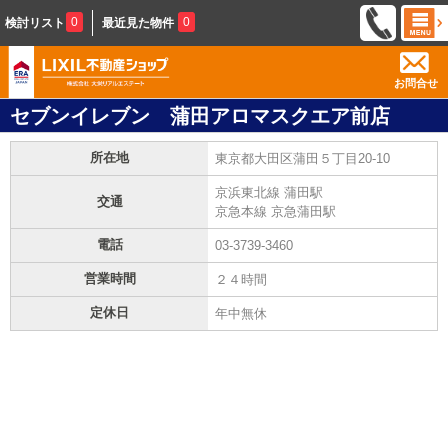
0
0
検討リスト
最近見た物件
お問合せ
セブンイレブン 蒲田アロマスクエア前店
所在地
東京都大田区蒲田５丁目20-10
京浜東北線 蒲田駅
交通
京急本線 京急蒲田駅
電話
03-3739-3460
営業時間
２４時間
定休日
年中無休