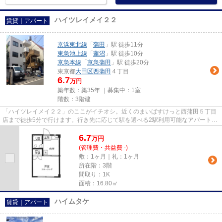
ハイツレイメイ２２
賃貸｜アパート
京浜東北線
「
蒲田
」駅 徒歩11分
東急池上線
「
蓮沼
」駅 徒歩10分
京急本線
「
京急蒲田
」駅 徒歩20分
東京都
大田区
西蒲田
４丁目
6.7
万円
築年数：築35年 ｜募集中：
1室
階数：3階建
「ハイツレイメイ２２」のここがイチオシ。近くのまいばすけっと西蒲田５丁目
店まで徒歩5分で行けます。行き先に応じて駅を選べる2駅利用可能なアパートで
す。最上階のアパートです。...
6.7
万
円
(管理費・共益費 -)
敷：1ヶ月｜礼：1ヶ月
所在階：3階
間取り：1K
面積：16.80㎡
ハイムタケ
賃貸｜アパート