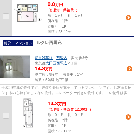
8.8
万
円
(管理費・共益費 -)
敷：1ヶ月｜礼：1ヶ月
所在階：1階
間取り：1K
面積：23.49㎡
ルクレ西馬込
賃貸｜マンション
都営浅草線
「
西馬込
」駅 徒歩3分
東京都
大田区
西馬込
２丁目
14.3
万円
築年数：築9年 ｜募集中：
1室
階数：5階建 地下1階
平成29年築の物件です。設備や外観が充実しているマンションです。お友達を招
待するのも恥ずかしくない物件。エレベーター付きの物件です。この物件は駅か
ら徒歩3分のマンションです。...
14.3
万
円
(管理費・共益費 12,000円)
敷：0ヶ月｜礼：0ヶ月
所在階：2階
間取り：1K
面積：32.17㎡