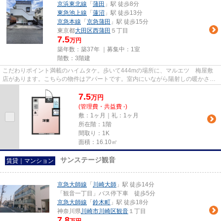
京浜東北線
「
蒲田
」駅 徒歩8分
東急池上線
「
蓮沼
」駅 徒歩13分
京急本線
「
京急蒲田
」駅 徒歩15分
東京都
大田区
西蒲田
５丁目
7.5
万円
築年数：築37年 ｜募集中：
1室
階数：3階建
こだわりポイント満載のハイムタケ。歩いて444mの場所に、マルエツ 梅屋敷
店があります。こちらの物件はアパートです。室内にいながら陽射しの暖かさを
感じられる、魅力的な物件です...
7.5
万
円
(管理費・共益費 -)
敷：1ヶ月｜礼：1ヶ月
所在階：1階
間取り：1K
面積：16.10㎡
サンステージ観音
賃貸｜マンション
京急大師線
「
川崎大師
」駅 徒歩14分
「観音一丁目」バス停下車 徒歩5分
京急大師線
「
鈴木町
」駅 徒歩18分
神奈川県
川崎市川崎区
観音
１丁目
7.8