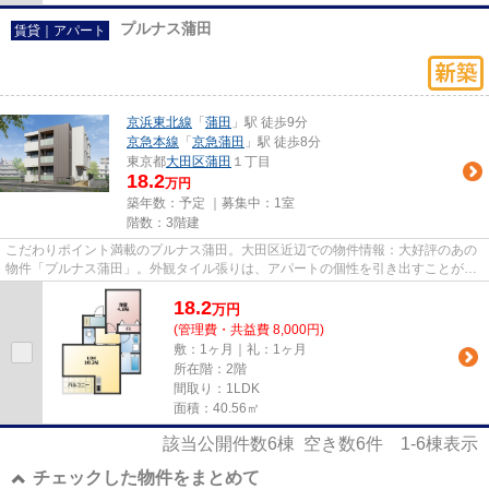
プルナス蒲田
賃貸｜アパート
京浜東北線
「
蒲田
」駅 徒歩9分
京急本線
「
京急蒲田
」駅 徒歩8分
東京都
大田区
蒲田
１丁目
18.2
万円
築年数：予定 ｜募集中：
1室
階数：3階建
こだわりポイント満載のプルナス蒲田。大田区近辺での物件情報：大好評のあの
物件「プルナス蒲田」。外観タイル張りは、アパートの個性を引き出すことがで
きます。こだわりの条件とし...
18.2
万
円
(管理費・共益費 8,000円)
敷：1ヶ月｜礼：1ヶ月
所在階：2階
間取り：1LDK
面積：40.56㎡
該当公開件数
6
棟 空き数
6
件
1-6
棟表示
チェックした物件をまとめて