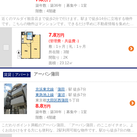
万円
築年数：築36年 ｜募集中：
1室
階数：4階建
近くのマルダイ観音店まで徒歩2分で行けます。駅まで徒歩14分に立地する物件
です。こちらの物件はマンションです。できるだけ早めに不動産情報を集めたい
方は当社スタッフまでご連絡く...
7.8
万
円
(管理費・共益費 -)
敷：1ヶ月｜礼：1ヶ月
所在階：3階
間取り：2K
面積：23.12㎡
アーバン蒲田
賃貸｜アパート
京浜東北線
「
蒲田
」駅 徒歩7分
東急池上線
「
蓮沼
」駅 徒歩7分
東京都
大田区
西蒲田
５丁目
8.8
万円
築年数：築38年 ｜募集中：
1室
階数：4階建
こだわりポイント満載のアーバン蒲田。「アーバン蒲田」のここがイチオシ。よ
くお出かけをする方にも便利な、2駅利用可能な物件です。駅から徒歩7分の物件
で、電車での通勤にも便利な...