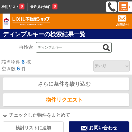
0
0
検討リスト
最近見た物件
お問合せ
ディンプルキーの検索結果一覧
再検索
6
該当物件
棟
6
空き数
件
さらに条件を絞り込む
物件リクエスト
チェックした物件をまとめて
検討リストに追加
お問い合わせ