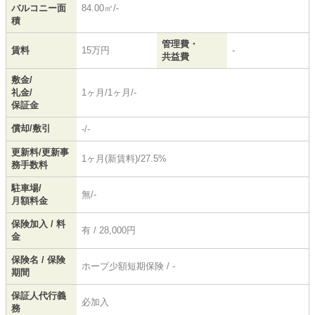
バルコニー面
84.00㎡/-
積
管理費・
賃料
15万円
-
共益費
敷金/
礼金/
1ヶ月/1ヶ月/-
保証金
償却/敷引
-/-
更新料/更新事
1ヶ月(新賃料)/27.5%
務手数料
駐車場/
無/-
月額料金
保険加入 / 料
有 / 28,000円
金
保険名 / 保険
ホープ少額短期保険 / -
期間
保証人代行義
必加入
務