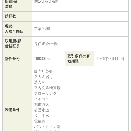
所在階/
301/3階/3階建
階建
総戸数
-
現況/
空家/即時
入居可能日
取引態様/
専任媒介/一般
賃貸区分
取引条件の有
物件番号
18830675
2026年08月19日
効期限
陽当り良好
２人入居可
法人可
室内洗濯機置場
フローリング
バルコニー
都市ガス
設備条件
公営水道
公共下水
電気有
バス・トイレ別