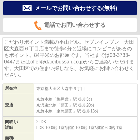
メールでお問い合わせする(無料)
電話でお問い合わせする
こだわりポイント満載の平山ビル。セブンイレブン 大田
区大森西６丁目店まで徒歩4分と近場にコンビニがあるの
もポイント。84平米のお部屋です。当社までは03-3733-
0447またはoffer@daieibussan.co.jpからご連絡いただけま
す。大田区での住まい探しなら、お気軽にお問い合わせく
ださい。
所在地
東京都
大田区
大森中
３丁目
京急本線
「
梅屋敷
」駅 徒歩3分
交通
京浜東北線
「
蒲田
」駅 徒歩20分
京急本線
「
京急蒲田
」駅 徒歩13分
間取り/
2LDK
詳細
LDK 10.0帖 1室
/
洋室 10.0帖 1室
/
和室 6.0帖 1室
面積/