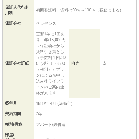
保証人代行利
初回委託料 賃料の50％～100％（審査による）
用料
保証会社
クレデンス
更新1年に1回あ
り 年/15,000円
～保証会社から
賃料引き落とし
（手数料１回/30
保証会社詳細
向き
0（税別）～500
南
（税別））プラ
ンによる※申し
込み後ライフラ
インのご案内連
絡が来ます
築年月
1980年 4月 (築46年)
契約期間
2年
種別/構造
アパート/鉄骨造
部屋/