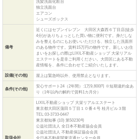
洗髪洗面化粧台
独立洗面台
エアコン
シューズボックス
近くにはセブンイレブン 大田区大森西６丁目店(徒歩
4分)がありちょっとした買い物に便利です。身だしな
みを整えるのにもお使いいただける、独立した洗面所
備考
のある物件です。賃料15万円の物件です。新しいお住
まいをお探しの際はLIXIL不動産ショップ 大栄リアル
エステートを是非ご利用ください。大田区にある不動
産情報を、条件に合わせてご紹介いたします。
設備(その他)
屋上は緊急時以外、使用禁止となります。
安心サポート24（2年間）:1万9,800円 ※短期違約金あ
条件(その他)
り（1年以内の解約で賃料1カ月分）
LIXIL不動産ショップ 大栄リアルエステート
東京都大田区蒲田５丁目１０番４号 桂月ビル３階
TEL:03-3733-0447
東京都知事 (10) 第50230号
公益社団法人 全日本不動産協会会員
公益社団法人 不動産保証協会会員
取扱会社
全日本不動産関東流通センター会員