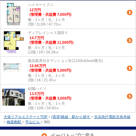
ハイマートフジ
12
万
円
(管理費・共益費 7,000円)
敷：1ヶ月｜礼：1ヶ月
2階 / 1LDK / 47.70㎡
ディアレイシャス蒲田Ⅱ
14.7
万
円
(管理費・共益費 11,000円)
敷：0ヶ月｜礼：1ヶ月
12階 / 1R / 26.38㎡
新品家具付きマンション矢口23(KaGood東京)
12.66
万
円
(管理費・共益費 5,000円)
敷：2ヶ月｜礼：1ヶ月
2階 / 1K / 21.45㎡
紀陽ハイツ
13.5
万
円
(管理費・共益費 3,000円)
敷：1ヶ月｜礼：1ヶ月
1階 / 1DK / 34.00㎡
大栄リアルエステートTOP
>
(賃貸)路線・駅から探す
>
京浜急行電鉄京急本線
>
梅屋敷駅
>
平山ビル
>
301
ページトップに戻る