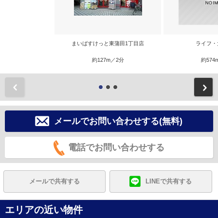
まいばすけっと東蒲田1丁目店
ライフ・
約127m／2分
約574
前
メールでお問い合わせする(無料)
電話でお問い合わせする
メールで共有する
LINEで共有する
エリアの近い物件