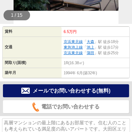
1 / 15
賃料
6.5万円
京浜東北線
「
大森
」駅 徒歩18分
交通
東急池上線
「
池上
」駅 徒歩17分
京浜東北線
「
蒲田
」駅 徒歩25分
間取り(面積)
1R(16.38㎡)
築年月
1994年 6月(築32年)
メールでお問い合わせする(無料)
電話でお問い合わせする
高層マンションの最上階にあるお部屋です。住む人のこと
も考えられている満足度の高いアパートです。大田区エリ