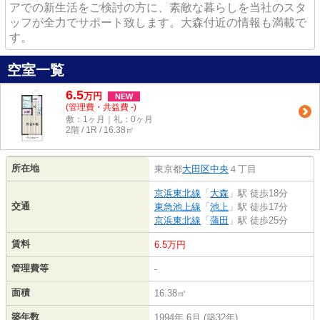
アでの新生活をご検討の方に、素敵な暮らしを当社のスタ
ッフが全力でサポート致します。大森付近の情報も満載で
す。
空室一覧
6.5
万
円
NEW
(管理費・共益費 -)
敷：1ヶ月｜礼：0ヶ月
2階 / 1R / 16.38㎡
所在地
東京都
大田区
中央
４丁目
京浜東北線
「
大森
」駅 徒歩18分
交通
東急池上線
「
池上
」駅 徒歩17分
京浜東北線
「
蒲田
」駅 徒歩25分
賃料
6.5万円
管理費等
-
面積
16.38㎡
築年数
1994年 6月 (築32年)