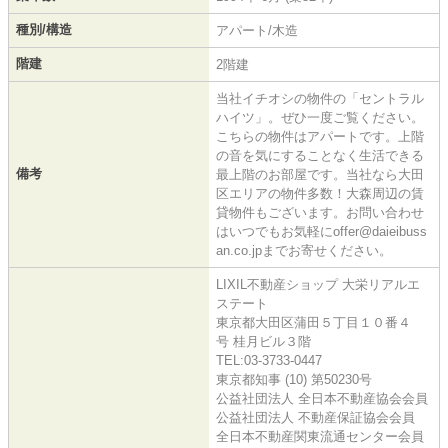
種別/構造
アパート/木造
階建
2階建
当社イチオシの物件の「セントラル
ハイツ」。ぜひ一度ご覧ください。
こちらの物件はアパートです。上階
の音を気にすることなく生活できる
備考
最上階のお部屋です。当社なら大田
区エリアの物件多数！大森周辺の賃
貸物件もございます。お問い合わせ
はいつでもお気軽にoffer@daieibuss
an.co.jpまでお寄せください。
LIXIL不動産ショップ 大栄リアルエ
ステート
東京都大田区蒲田５丁目１０番４
号 桂月ビル３階
TEL:03-3733-0447
東京都知事 (10) 第50230号
公益社団法人 全日本不動産協会会員
公益社団法人 不動産保証協会会員
全日本不動産関東流通センター会員