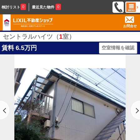
0
0
検討リスト
最近見た物件
お問合せ
セントラルハイツ（
1
室）
賃料
6.5万円
空室情報を確認