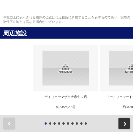
※地図上に表示される物件の位置は付近住所に所在することを表すものであり、実際の
物件所在地とは異なる場合がございます。
周辺施設
デイリーヤマザキ大森中央店
ファミリーマート
約235m／3分
約343
前