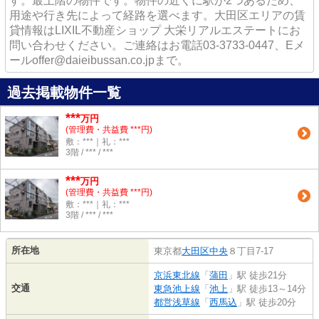
す。最上階の物件です。物件の近くに駅が2つあるため、
用途や行き先によって経路を選べます。大田区エリアの賃
貸情報はLIXIL不動産ショップ 大栄リアルエステートにお
問い合わせください。ご連絡はお電話03-3733-0447、Eメ
ールoffer@daieibussan.co.jpまで。
過去掲載物件一覧
***
万円
(管理費・共益費 ***円)
敷：***｜礼：***
3階 / *** / ***
***
万円
(管理費・共益費 ***円)
敷：***｜礼：***
3階 / *** / ***
所在地
東京都
大田区
中央
８丁目7-17
京浜東北線
「
蒲田
」駅 徒歩21分
交通
東急池上線
「
池上
」駅 徒歩13～14分
都営浅草線
「
西馬込
」駅 徒歩20分