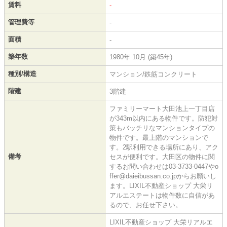
賃料
-
管理費等
-
面積
-
築年数
1980年 10月 (築45年)
種別/構造
マンション/鉄筋コンクリート
階建
3階建
ファミリーマート大田池上一丁目店
が343m以内にある物件です。防犯対
策もバッチリなマンションタイプの
物件です。最上階のマンションで
す。2駅利用できる場所にあり、アク
備考
セスが便利です。大田区の物件に関
するお問い合わせは03-3733-0447やo
ffer@daieibussan.co.jpからお願いし
ます。LIXIL不動産ショップ 大栄リ
アルエステートは物件数に自信があ
るので、お任せ下さい。
LIXIL不動産ショップ 大栄リアルエ