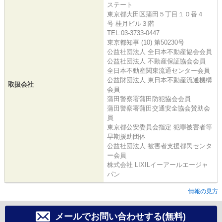
ステート
東京都大田区蒲田５丁目１０番４
号 桂月ビル３階
TEL:03-3733-0447
東京都知事 (10) 第50230号
公益社団法人 全日本不動産協会会員
公益社団法人 不動産保証協会会員
全日本不動産関東流通センター会員
公益財団法人 東日本不動産流通機構
取扱会社
会員
蒲田警察署蒲田防犯協会会員
蒲田警察署蒲田交通安全協会賛助会
員
東京都公安委員会指定 犯罪被害者等
早期援助団体
公益社団法人 被害者支援都民センタ
ー会員
株式会社 LIXILイーアールエージャ
パン
情報の見方
メールでお問い合わせする(無料)