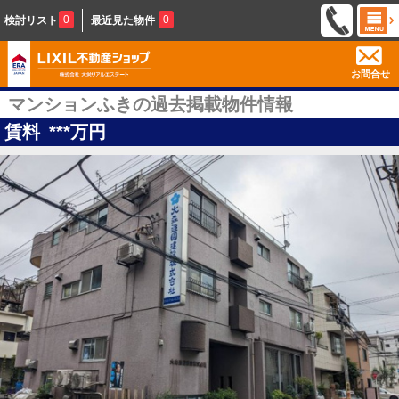
0
0
検討リスト
最近見た物件
お問合せ
マンションふきの過去掲載物件情報
賃料
***
万円