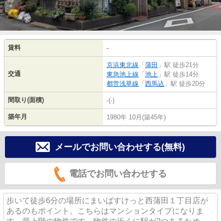
賃料
-
京浜東北線
「
蒲田
」駅 徒歩21分
交通
東急池上線
「
池上
」駅 徒歩14分
都営浅草線
「
西馬込
」駅 徒歩20分
間取り(面積)
-(-)
築年月
1980年 10月(築45年)
メールでお問い合わせする(無料)
電話でお問い合わせする
歩いて徒歩6分の場所にまいばすけっと西蒲田１丁目店が
あるのもポイント。こちらはマンションタイプになりま